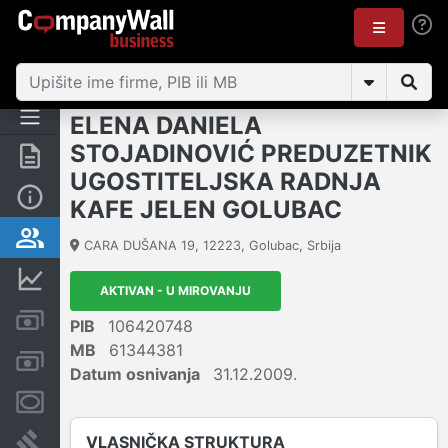
ELENA DANIELA
STOJADINOVIĆ PREDUZETNIK
Rezime
UGOSTITELJSKA RADNJA
Osnovni podaci
KAFE JELEN GOLUBAC
Vlasnička struktura
CARA DUŠANA 19
,
12223
,
Golubac
,
Srbija
Finansijski podaci
AKTIVAN - U MIROVANJU
Kreditni limit kompanije
PIB
106420748
MB
61344381
Računi i blokade
Datum osnivanja
31.12.2009.
Menice i zaloge
VLASNIČKA STRUKTURA
Sudski sporovi