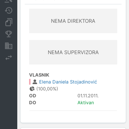
Javne nabavke
NEMA DIREKTORA
Dokumenti i objave
Konkurentske kompanije
Nekretnine i imovina
NEMA SUPERVIZORA
Izvoz
VLASNIK
Elena Daniela Stojadinović
(100,00%)
OD
01.11.2011.
DO
Aktivan