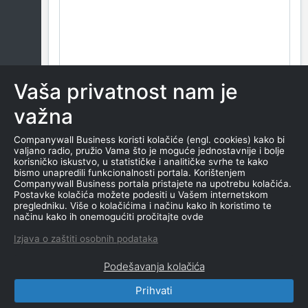
Vaša privatnost nam je
važna
Companywall Business koristi kolačiće (engl. cookies) kako bi
valjano radio, pružio Vama što je moguće jednostavnije i bolje
korisničko iskustvo, u statističke i analitičke svrhe te kako
bismo unapredili funkcionalnosti portala. Korištenjem
Companywall Business portala pristajete na upotrebu kolačića.
Postavke kolačića možete podesiti u Vašem internetskom
pregledniku. Više o kolačićima i načinu kako ih koristimo te
načinu kako ih onemogućiti pročitajte ovde
Izjava o zaštiti osobnih podataka
Podešavanja kolačića
Prihvati
CompanyWall Business © 2026
|
Kontakt
|
Uslovi
korišćenja
|
Izjava o privatnosti