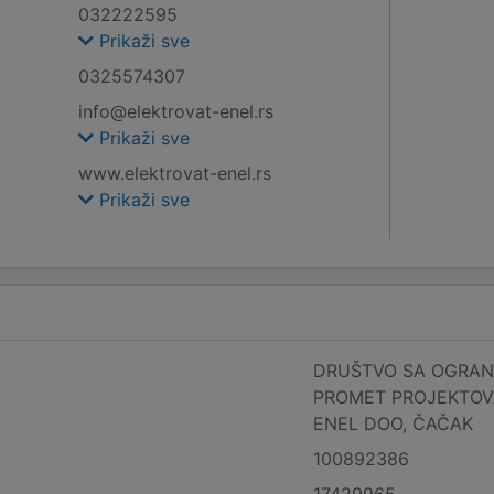
032222595
Prikaži sve
0325574307
info@elektrovat-enel.rs
Prikaži sve
www.elektrovat-enel.rs
Prikaži sve
DRUŠTVO SA OGRA
PROMET PROJEKTOVA
ENEL DOO, ČAČAK
100892386
17429965