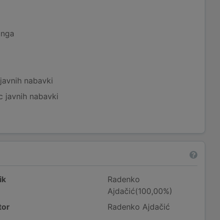
inga
javnih nabavki
c javnih nabavki
ik
Radenko
Ajdačić(100,00%)
tor
Radenko Ajdačić