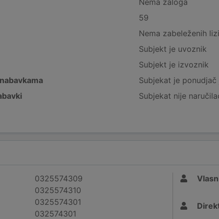
Nema zaloga
59
Nema zabeleženih liz
Subjekt je uvoznik
Subjekt je izvoznik
 nabavkama
Subjekat je ponudjač 
abavki
Subjekat nije naručila
0325574309
Vlasn
0325574310
0325574301
Direk
032574301