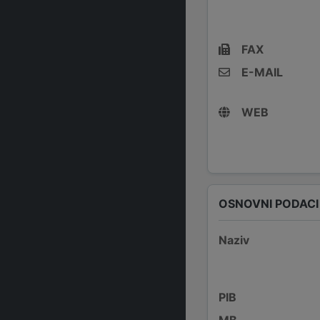
FAX
E-MAIL
WEB
OSNOVNI PODACI
Naziv
PIB
MB