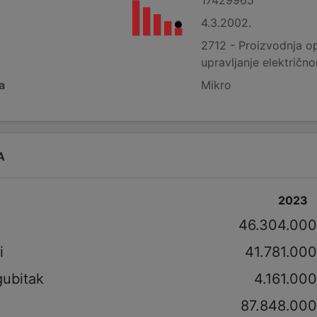
4.3.2002.
2712 - Proizvodnja op
upravljanje električn
a
Mikro
A
2023
i
46.304.000
i
41.781.000
gubitak
4.161.00
87.848.000