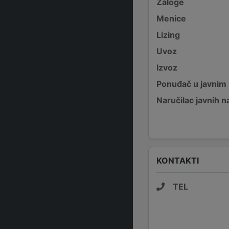
Zaloge
Menice
Lizing
Uvoz
Izvoz
Ponuđač u javnim
Naručilac javnih n
KONTAKTI
TEL