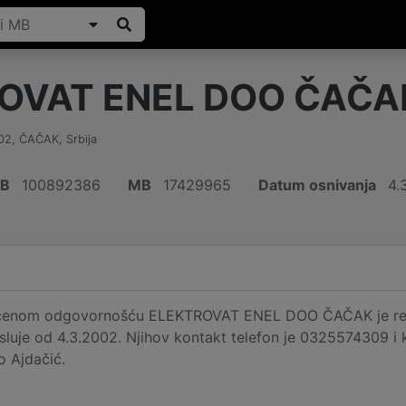
OVAT ENEL DOO ČAČA
02
,
ČAČAK
,
Srbija
IB
100892386
MB
17429965
Datum osnivanja
4.
ičenom odgovornošću ELEKTROVAT ENEL DOO ČAČAK je reg
sluje od 4.3.2002. Njihov kontakt telefon je 0325574309 i k
o Ajdačić.