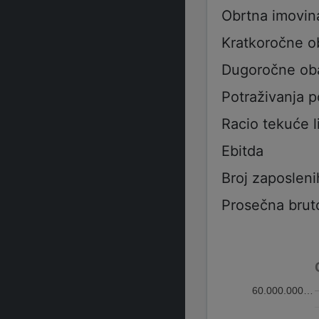
Obrtna imovin
Kratkoročne 
Dugoročne ob
Potraživanja 
Racio tekuće l
Ebitda
Broj zaposleni
Prosečna brut
60.000.000…