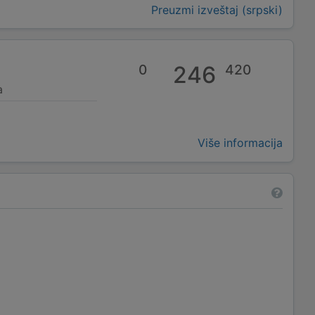
Preuzmi izveštaj (srpski)
0
246
420
a
Više informacija