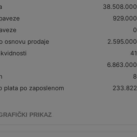
a
38.508.000
obaveze
929.000
aveze
0
po osnovu prodaje
2.595.000
ikvidnosti
41
6.863.000
h
8
o plata po zaposlenom
233.822
GRAFIČKI PRIKAZ