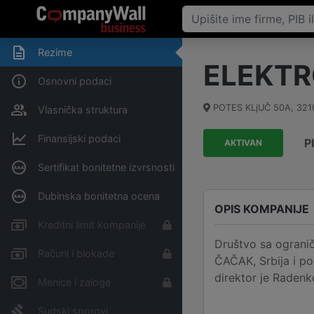
Rezime
ELEKTR
Osnovni podaci
POTES KLjUČ 50A
,
321
Vlasnička struktura
Finansijski podaci
P
AKTIVAN
Sertifikat bonitetne izvrsnosti
Dubinska bonitetna ocena
OPIS KOMPANIJE
Kreditni limit kompanije
Društvo sa ogran
Računi i blokade
ČAČAK, Srbija i po
direktor je Radenk
Menice i zaloge
Sudski sporovi