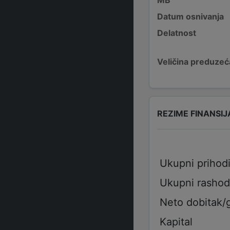
Datum osnivanja
Delatnost
Veličina preduzeć
REZIME FINANSIJ
Ukupni prihod
Ukupni rashod
Neto dobitak/
Kapital