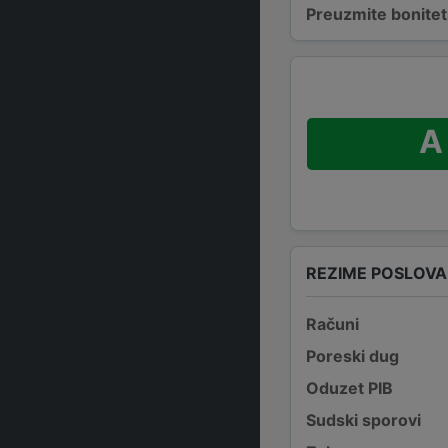
Preuzmite bonitetn
A
REZIME POSLOV
Računi
Poreski dug
Oduzet PIB
Sudski sporovi