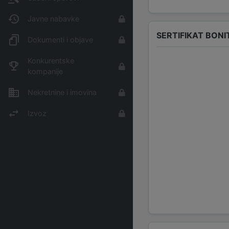
Javne nabavke
SERTIFIKAT BONI
Dokumenti i objave
Konkurentske
kompanije
Nekretnine i imovina
Izvoz