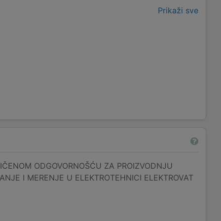
Prikaži sve
NIČENOM ODGOVORNOŠĆU ZA PROIZVODNJU
NJE I MERENJE U ELEKTROTEHNICI ELEKTROVAT