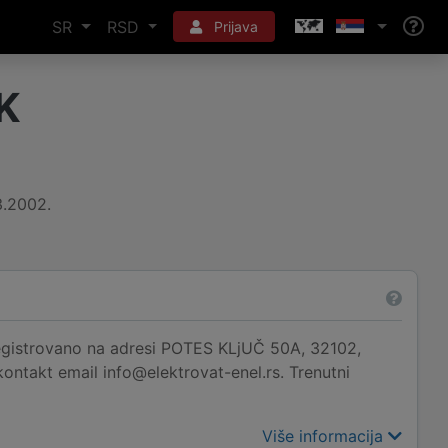
SR
RSD
Prijava
K
3.2002.
istrovano na adresi POTES KLjUČ 50A, 32102,
ontakt email info@elektrovat-enel.rs. Trenutni
Više informacija