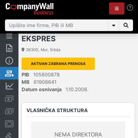
EKSPRES
Rezime
36300
,
Mur
,
Srbija
Osnovni podaci
AKTIVAN ZABRANA PRENOSA
Vlasnička struktura
PIB
105800878
MB
61908641
Finansijski podaci
Datum osnivanja
1.10.2008.
Kreditni limit kompanije
VLASNIČKA STRUKTURA
Računi i blokade
Menice i zaloge
NEMA DIREKTORA
Sudski sporovi