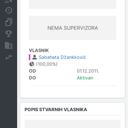
Javne nabavke
Dokumenti i objave
NEMA SUPERVIZORA
Konkurentske kompanije
Nekretnine i imovina
VLASNIK
Sabaheta Džankković
Izvoz
(100,00%)
OD
01.12.2011.
DO
Aktivan
POPIS STVARNIH VLASNIKA