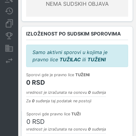
NEMA SUDSKIH OBJAVA
Javne nabavke
Dokumenti i objave
IZLOŽENOST PO SUDSKIM SPOROVIMA
Konkurentske kompanije
Nekretnine i imovina
Samo aktivni sporovi u kojima je
pravno lice
TUŽILAC
ili
TUŽENI
Izvoz
Sporovi gde je pravno lice
TUŽENI
0 RSD
vrednost je izračunata na osnovu
0
suđenja
Za
0
suđenja taj podatak ne postoji
Sporovi gde pravno lice
TUŽI
0 RSD
vrednost je izračunata na osnovu
0
suđenja