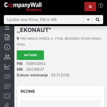
,,EKONAUT"
Rezime
TRG NIKOLE PAŠIĆA 5
,
11158
,
BEOGRAD (STARI GRAD)
,
Srbija
Osnovni podaci
AKTIVAN
Vlasnička struktura
PIB
109813952
Finansijski podaci
MB
28216637
Datum osnivanja
25.11.2016.
Kreditni limit kompanije
Računi i blokade
REZIME
Menice i zaloge
Sudski sporovi