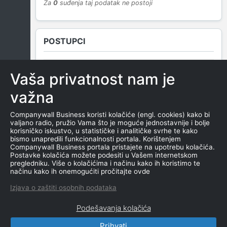
Za
0
suđenja taj podatak ne postoji
POSTUPCI
Vaša privatnost nam je
NEMA SUDSKIH OBJAVA
važna
Companywall Business koristi kolačiće (engl. cookies) kako bi
valjano radio, pružio Vama što je moguće jednostavnije i bolje
ROČIŠTA
korisničko iskustvo, u statističke i analitičke svrhe te kako
bismo unapredili funkcionalnosti portala. Korištenjem
Companywall Business portala pristajete na upotrebu kolačića.
Postavke kolačića možete podesiti u Vašem internetskom
pregledniku. Više o kolačićima i načinu kako ih koristimo te
NEMA SUDSKIH OBJAVA
načinu kako ih onemogućiti pročitajte ovde
Izjava o zaštiti osobnih podataka
Podešavanja kolačića
Prihvati
CompanyWall Business © 2026
|
Kontakt
|
Uslovi