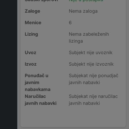
Zaloge
Nema zaloga
Menice
6
Lizing
Nema zabeleženih
lizinga
Uvoz
Subjekt nije uvoznik
Izvoz
Subjekt nije izvoznik
Ponuđač u
Subjekat nije ponudjač
javnim
javnih nabavki
nabavkama
Naručilac
Subjekat nije naručilac
javnih nabavki
javnih nabavki