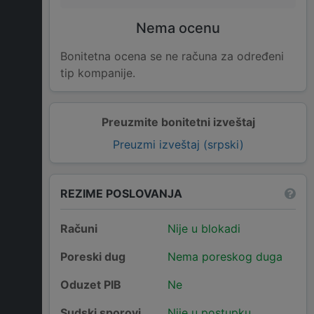
Nema ocenu
Bonitetna ocena se ne računa za određeni
tip kompanije.
Preuzmite bonitetni izveštaj
Preuzmi izveštaj (srpski)
REZIME POSLOVANJA
Računi
Nije u blokadi
Poreski dug
Nema poreskog duga
Oduzet PIB
Ne
Sudski sporovi
Nije u postupku