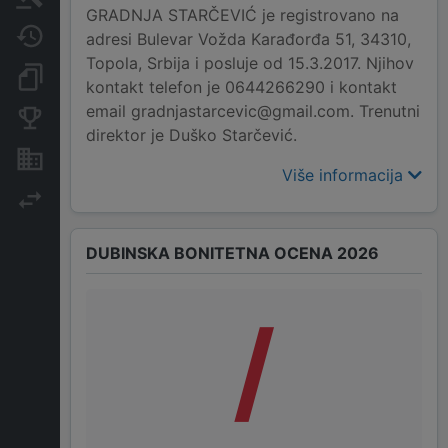
GRADNJA STARČEVIĆ je registrovano na
Javne nabavke
adresi Bulevar Vožda Karađorđa 51, 34310,
Topola, Srbija i posluje od 15.3.2017. Njihov
Dokumenti i objave
kontakt telefon je 0644266290 i kontakt
email gradnjastarcevic@gmail.com. Trenutni
Konkurentske kompanije
direktor je Duško Starčević.
Nekretnine i imovina
Više informacija
Izvoz
DUBINSKA BONITETNA OCENA 2026
/