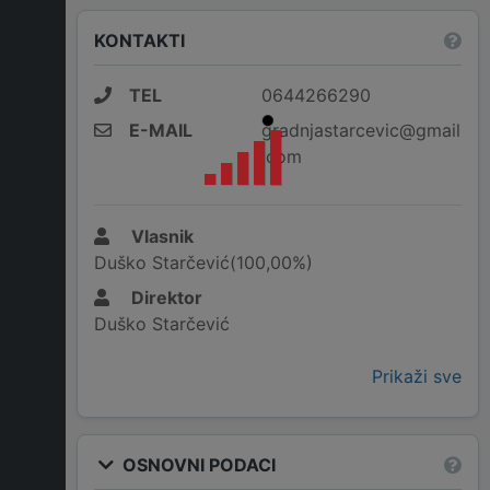
KONTAKTI
TEL
0644266290
E-MAIL
gradnjastarcevic@gmail
.com
Vlasnik
Duško Starčević(100,00%)
Direktor
Duško Starčević
Prikaži sve
OSNOVNI PODACI