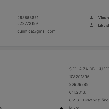
063568831
Vlasn
023772199
Likvid
dujintica@gmail.com
ŠKOLA ZA OBUKU VOZ
108291395
20969989
6.11.2013.
8553 - Delatnost ško
a
Mikro