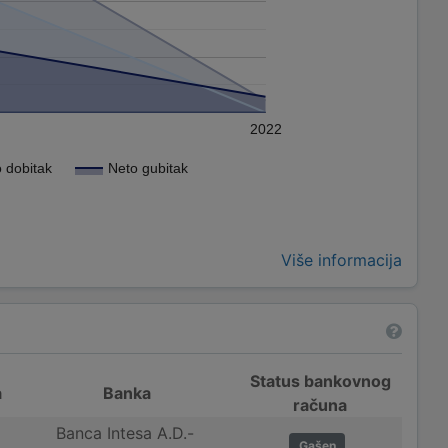
2022
 dobitak
Neto gubitak
Više informacija
Status bankovnog
a
Banka
računa
Banca Intesa A.D.-
Gašen