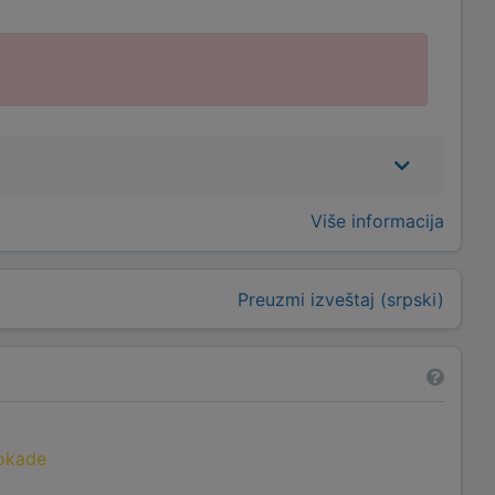
Više informacija
Preuzmi izveštaj (srpski)
lokade