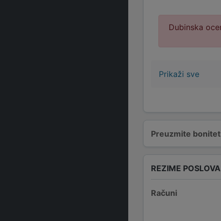
Dubinska ocen
Prikaži sve
Preuzmite bonitetn
REZIME POSLOV
Računi