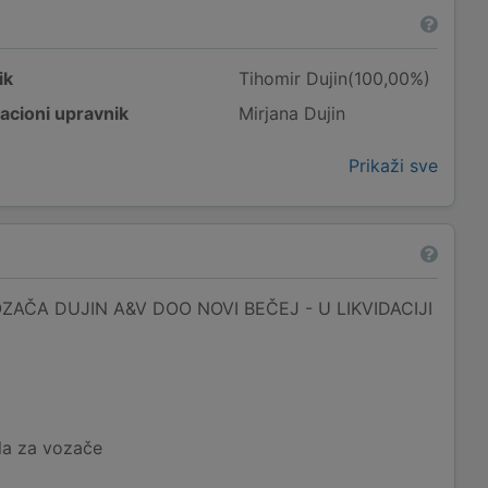
ik
Tihomir Dujin(100,00%)
acioni upravnik
Mirjana Dujin
Prikaži sve
AČA DUJIN A&V DOO NOVI BEČEJ - U LIKVIDACIJI
la za vozače