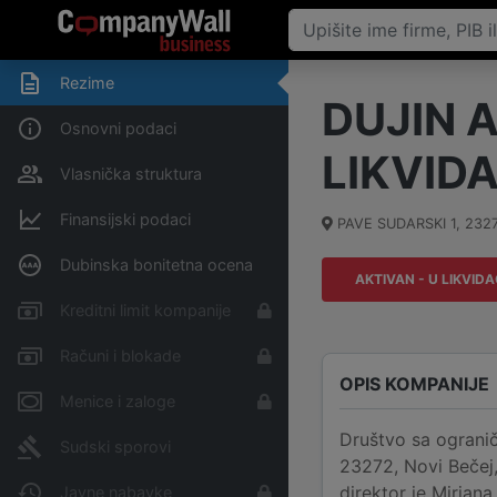
Rezime
DUJIN A
Osnovni podaci
LIKVIDA
Vlasnička struktura
Finansijski podaci
PAVE SUDARSKI 1
,
232
Dubinska bonitetna ocena
AKTIVAN - U LIKVIDA
Kreditni limit kompanije
Računi i blokade
OPIS KOMPANIJE
Menice i zaloge
Društvo sa ograni
Sudski sporovi
23272, Novi Bečej,
direktor je Mirjana
Javne nabavke