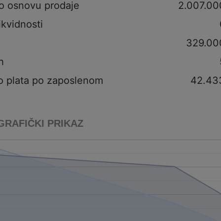
po osnovu prodaje
2.007.00
ikvidnosti
329.00
h
o plata po zaposlenom
42.43
GRAFIČKI PRIKAZ