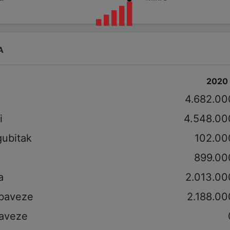
A
2020
i
4.682.00
i
4.548.00
gubitak
102.00
899.00
a
2.013.00
obaveze
2.188.00
aveze