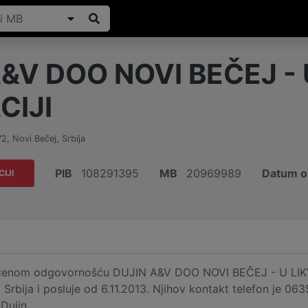
&V DOO NOVI BEČEJ - 
CIJI
72
,
Novi Bečej
,
Srbija
PIB
108291395
MB
20969989
Datum o
CIJI
čenom odgovornošću DUJIN A&V DOO NOVI BEČEJ - U LIKVI
 Srbija i posluje od 6.11.2013. Njihov kontakt telefon je 0
 Dujin.