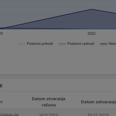
20
2021
Poslovni prihodi
Poslovni rashodi
Neto
DE
Datum otvaranja
rr
Datum zatvaranj
računa
97958-78
14.11.2013.
30.12.2025.