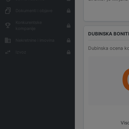
Dokumenti i objave
Konkurentske
kompanije
DUBINSKA BONIT
Nekretnine i imovina
Dubinska ocena ko
Izvoz
Vis