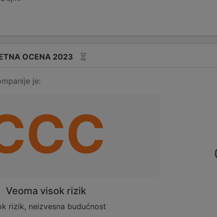
ETNA OCENA 2023
mpanije je:
CCC
Veoma visok rizik
ok rizik, neizvesna budućnost