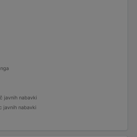
inga
č javnih nabavki
c javnih nabavki