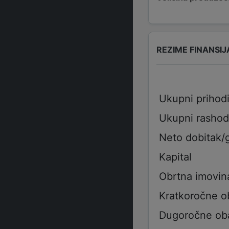
REZIME FINANSIJ
Ukupni prihod
Ukupni rashod
Neto dobitak/
Kapital
Obrtna imovin
Kratkoročne 
Dugoročne ob