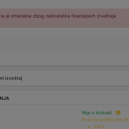
a je smanjena zbog nedostatka finansijskih izveštaja
i izveštaj
ANJA
Nije u blokadi
Postoje prethodne b
2022