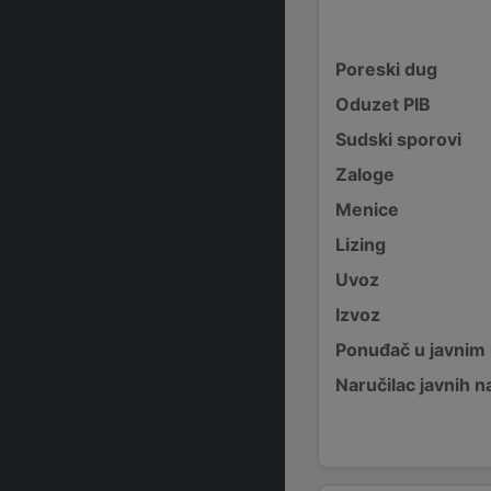
Poreski dug
Oduzet PIB
Sudski sporovi
Zaloge
Menice
Lizing
Uvoz
Izvoz
Ponuđač u javnim
Naručilac javnih n