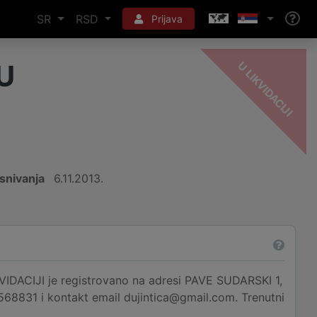
SR
RSD
Prijava
-
I
U
snivanja
6.11.2013.
DACIJI je registrovano na adresi PAVE SUDARSKI 1,
63568831 i kontakt email dujintica@gmail.com. Trenutni