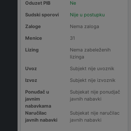
Oduzet PIB
Ne
Sudski sporovi
Nije u postupku
Zaloge
Nema zaloga
Menice
31
Lizing
Nema zabeleženih
lizinga
Uvoz
Subjekt nije uvoznik
Izvoz
Subjekt nije izvoznik
Ponuđač u
Subjekat nije ponudjač
javnim
javnih nabavki
nabavkama
Naručilac
Subjekat nije naručilac
javnih nabavki
javnih nabavki