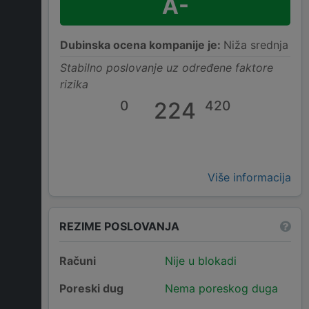
A-
Dubinska ocena kompanije je:
Niža srednja
Stabilno poslovanje uz određene faktore
rizika
0
224
420
Više informacija
REZIME POSLOVANJA
Računi
Nije u blokadi
Poreski dug
Nema poreskog duga