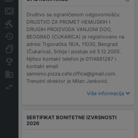
Menice i zaloge
Društvo sa ograničenom odgovornošću
DRUSTVO ZA PROMET HEMIJSKIH I
Sudski sporovi
DRUGIH PROIZVODA VANJONI DOO,
Javne nabavke
BEOGRAD (CUKARICA) je registrovano na
adresi Trgovačka 16/A, 11030, Beograd
Dokumenti i objave
(Čukarica), Srbija i posluje od 5.12.2005.
Njihov kontakt telefon je 0114881287 i
Konkurentske kompanije
kontakt email
sanremo.pizza.cafe.office@gmail.com.
Nekretnine i imovina
Trenutni direktor je Milan Janković.
Izvoz
Više informacija
SERTIFIKAT BONITETNE IZVRSNOSTI
2026