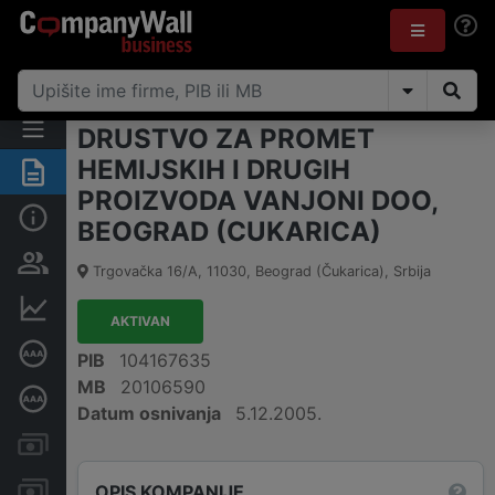
DRUSTVO ZA PROMET
HEMIJSKIH I DRUGIH
Rezime
PROIZVODA VANJONI DOO,
Osnovni podaci
BEOGRAD (CUKARICA)
Vlasnička struktura
Trgovačka 16/A
,
11030
,
Beograd (Čukarica)
,
Srbija
Finansijski podaci
AKTIVAN
Sertifikat bonitetne izvrsnosti
PIB
104167635
MB
20106590
Dubinska bonitetna ocena
Datum osnivanja
5.12.2005.
Kreditni limit kompanije
Računi i blokade
OPIS KOMPANIJE