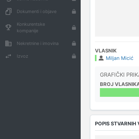
Dokumenti i objave
Konkurentske
kompanije
Nekretnine i imovina
VLASNIK
Izvoz
Miljan Micić
GRAFIČKI PRI
BROJ VLASNIK
POPIS STVARNIH