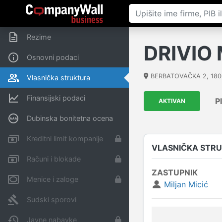
Rezime
DRIVIO
Osnovni podaci
BERBATOVAČKA 2
,
180
Vlasnička struktura
Finansijski podaci
P
AKTIVAN
Dubinska bonitetna ocena
Kreditni limit kompanije
VLASNIČKA STR
Računi i blokade
ZASTUPNIK
Menice i zaloge
Miljan Micić
Sudski sporovi
Javne nabavke