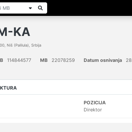
 M-KA
00
,
Niš (Palilula)
,
Srbija
IB
114844577
MB
22078259
Datum osnivanja
28
UKTURA
POZICIJA
Direktor