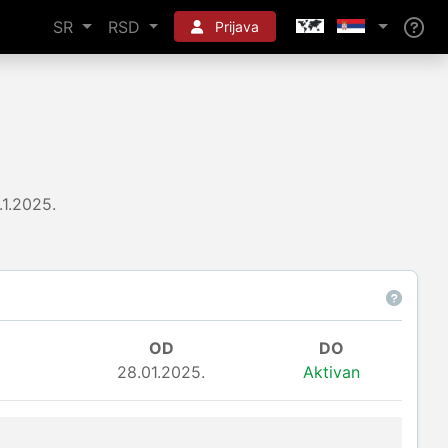
SR
RSD
Prijava
.1.2025.
OD
DO
28.01.2025.
Aktivan