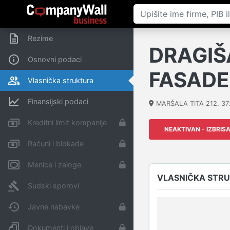
Rezime
DRAGIŠA
Osnovni podaci
FASADE
Vlasnička struktura
Finansijski podaci
MARŠALA TITA 212
,
37
Kreditni limit kompanije
NEAKTIVAN - IZBRIS
Računi i blokade
Menice i zaloge
VLASNIČKA STR
Sudski sporovi
Javne nabavke
Dokumenti i objave