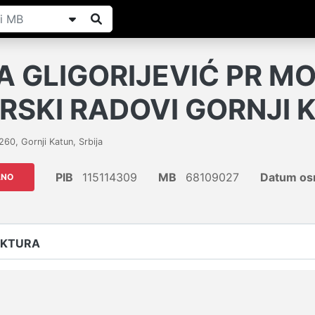
 GLIGORIJEVIĆ PR MO
RSKI RADOVI GORNJI 
260
,
Gornji Katun
,
Srbija
PIB
115114309
MB
68109027
Datum osn
ANO
UKTURA