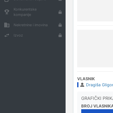
Konkurentske
kompanije
Nekretnine i imovina
Izvoz
VLASNIK
Dragiša Gligor
GRAFIČKI PRI
BROJ VLASNIK