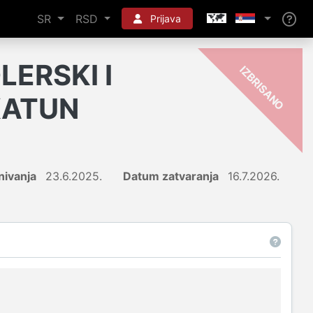
SR
RSD
Prijava
LERSKI I
-
O
KATUN
ivanja
23.6.2025.
Datum zatvaranja
16.7.2026.