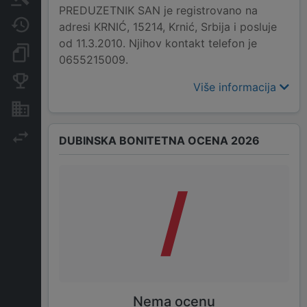
PREDUZETNIK SAN je registrovano na
Javne nabavke
adresi KRNIĆ, 15214, Krnić, Srbija i posluje
od 11.3.2010. Njihov kontakt telefon je
Dokumenti i objave
0655215009.
Konkurentske kompanije
Više informacija
Nekretnine i imovina
Izvoz
DUBINSKA BONITETNA OCENA 2026
/
Nema ocenu