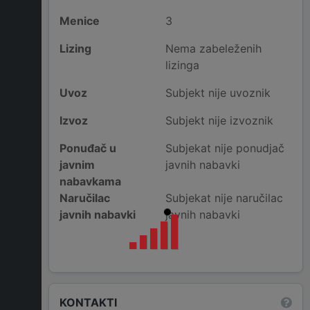
Menice
3
Lizing
Nema zabeleženih
lizinga
Uvoz
Subjekt nije uvoznik
Izvoz
Subjekt nije izvoznik
Ponuđač u
Subjekat nije ponudjač
javnim
javnih nabavki
nabavkama
Naručilac
Subjekat nije naručilac
javnih nabavki
javnih nabavki
KONTAKTI