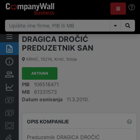
DRAGICA DROČIĆ
PREDUZETNIK SAN
Rezime
KRNIĆ
,
15214
,
Krnić
,
Srbija
Osnovni podaci
AKTIVAN
Vlasnička struktura
PIB
106518471
Finansijski podaci
MB
61331573
Datum osnivanja
11.3.2010.
Kreditni limit kompanije
Računi i blokade
OPIS KOMPANIJE
Menice i zaloge
Preduzetnik DRAGICA DROČIĆ
Sudski sporovi