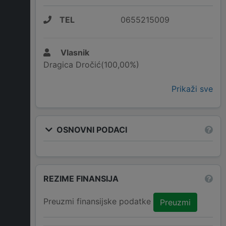
TEL
0655215009
Vlasnik
Dragica Dročić(100,00%)
Prikaži sve
OSNOVNI PODACI
REZIME FINANSIJA
Preuzmi finansijske podatke
Preuzmi