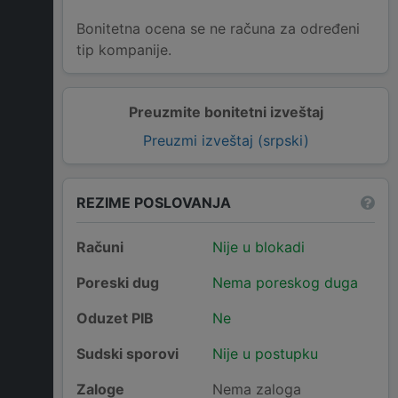
Bonitetna ocena se ne računa za određeni
tip kompanije.
Preuzmite bonitetni izveštaj
Preuzmi izveštaj (srpski)
REZIME POSLOVANJA
Računi
Nije u blokadi
Poreski dug
Nema poreskog duga
Oduzet PIB
Ne
Sudski sporovi
Nije u postupku
Zaloge
Nema zaloga