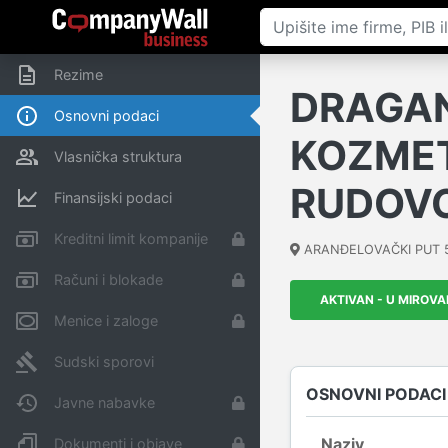
Rezime
DRAGAN
Osnovni podaci
KOZMET
Vlasnička struktura
RUDOVC
Finansijski podaci
Kreditni limit kompanije
ARANĐELOVAČKI PUT 
Računi i blokade
AKTIVAN - U MIROV
Menice i zaloge
Sudski sporovi
OSNOVNI PODACI
Javne nabavke
Naziv
Dokumenti i objave