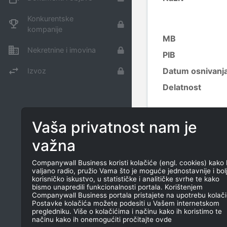
Konkurentske
kompanije
MB
Nekretnine i imovina
PIB
Datum osnivanj
Izvoz
Delatnost
Datum
Vaša privatnost nam je
privremenog
prekida
važna
Companywall Business koristi kolačiće (engl. cookies) kako 
valjano radio, pružio Vama što je moguće jednostavnije i bol
korisničko iskustvo, u statističke i analitičke svrhe te kako
KONTAKTI
bismo unapredili funkcionalnosti portala. Korištenjem
Companywall Business portala pristajete na upotrebu kolači
Postavke kolačića možete podesiti u Vašem internetskom
pregledniku. Više o kolačićima i načinu kako ih koristimo te
načinu kako ih onemogućiti pročitajte ovde