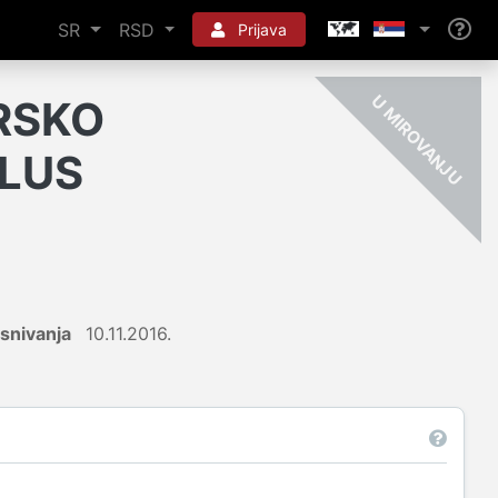
SR
RSD
Prijava
-
U
RSKO
PLUS
snivanja
10.11.2016.