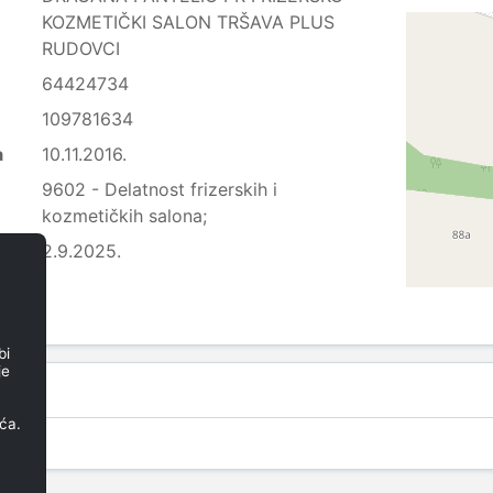
KOZMETIČKI SALON TRŠAVA PLUS
RUDOVCI
64424734
109781634
a
10.11.2016.
9602 - Delatnost frizerskih i
kozmetičkih salona;
2.9.2025.
bi
je
ća.