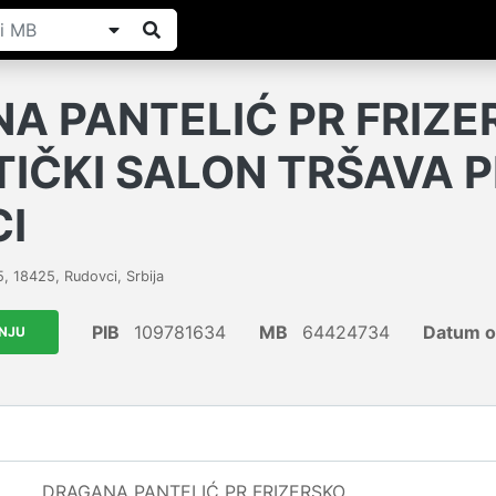
A PANTELIĆ PR FRIZE
IČKI SALON TRŠAVA 
I
5
,
18425
,
Rudovci
,
Srbija
PIB
109781634
MB
64424734
Datum o
ANJU
DRAGANA PANTELIĆ PR FRIZERSKO