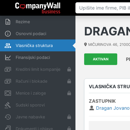
Rezime
DRAGAN
Osnovni podaci
MIČURINOVA 46
,
2100
Vlasnička struktura
Finansijski podaci
P
AKTIVAN
Kreditni limit kompanije
Računi i blokade
VLASNIČKA STR
Menice i zaloge
ZASTUPNIK
Sudski sporovi
Dragan Jovano
Javne nabavke
Dokumenti i objave