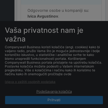
Odgovorne osobe u kompaniji su:
Ivica Avgustinov
.
Vaša privatnost nam je
Koja je adresa kompanije
DOO ZLATIBOR INVEST-
važna
GRADNJA NOVI SAD - U
STEČAJU
?
Companywall Business koristi kolačiće (engl. cookies) kako bi
valjano radio, pružio Vama što je moguće jednostavnije i bolje
korisničko iskustvo, u statističke i analitičke svrhe te kako
Koji je datum osnivanja
bismo unapredili funkcionalnosti portala. Korištenjem
Companywall Business portala pristajete na upotrebu kolačića.
kompanije
DOO ZLATIBOR
Postavke kolačića možete podesiti u Vašem internetskom
INVEST-GRADNJA NOVI
pregledniku. Više o kolačićima i načinu kako ih koristimo te
načinu kako ih onemogućiti pročitajte ovde
SAD - U STEČAJU
?
Izjava o zaštiti osobnih podataka
Podešavanja kolačića
Prihvati
CompanyWall Business © 2026
|
Kontakt
|
Uslovi
korišćenja
|
Izjava o privatnosti