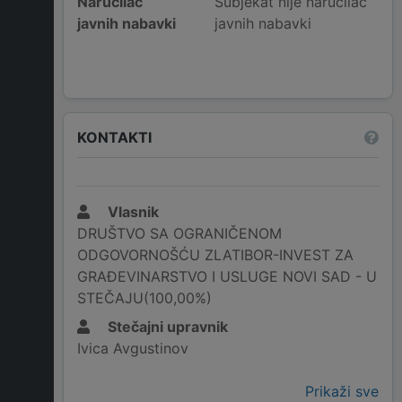
Naručilac
Subjekat nije naručilac
javnih nabavki
javnih nabavki
KONTAKTI
Vlasnik
DRUŠTVO SA OGRANIČENOM
ODGOVORNOŠĆU ZLATIBOR-INVEST ZA
GRAĐEVINARSTVO I USLUGE NOVI SAD - U
STEČAJU(100,00%)
Stečajni upravnik
Ivica Avgustinov
Prikaži sve