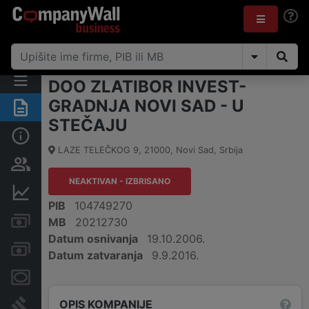
DOO ZLATIBOR INVEST-
GRADNJA NOVI SAD - U
Rezime
STEČAJU
Osnovni podaci
LAZE TELEČKOG 9
,
21000
,
Novi Sad
,
Srbija
Vlasnička struktura
NEAKTIVAN - IZBRISANO
Finansijski podaci
PIB
104749270
Kreditni limit kompanije
MB
20212730
Datum osnivanja
19.10.2006.
Računi i blokade
Datum zatvaranja
9.9.2016.
Menice i zaloge
OPIS KOMPANIJE
Sudski sporovi