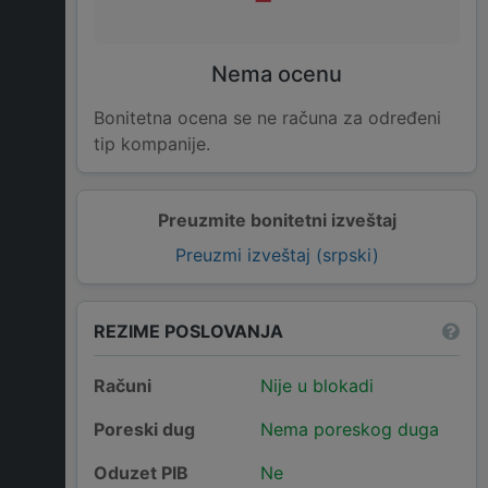
Nema ocenu
Bonitetna ocena se ne računa za određeni
tip kompanije.
Preuzmite bonitetni izveštaj
Preuzmi izveštaj (srpski)
REZIME POSLOVANJA
Računi
Nije u blokadi
Poreski dug
Nema poreskog duga
Oduzet PIB
Ne