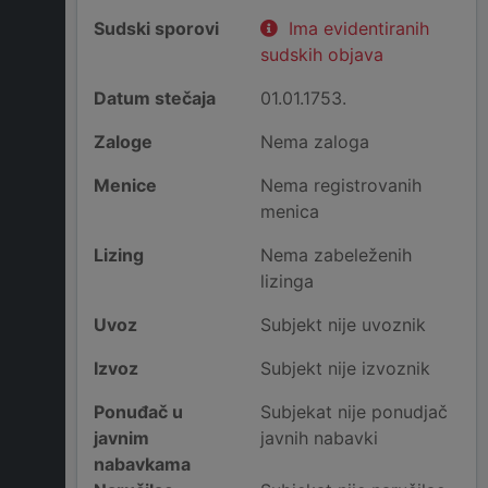
Sudski sporovi
Ima evidentiranih
sudskih objava
Datum stečaja
01.01.1753.
Zaloge
Nema zaloga
Menice
Nema registrovanih
menica
Lizing
Nema zabeleženih
lizinga
Uvoz
Subjekt nije uvoznik
Izvoz
Subjekt nije izvoznik
Ponuđač u
Subjekat nije ponudjač
javnim
javnih nabavki
nabavkama