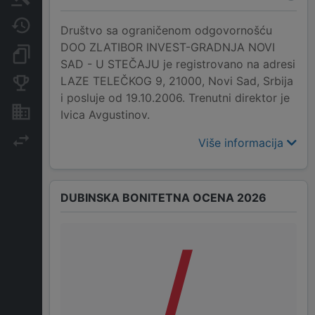
Javne nabavke
Društvo sa ograničenom odgovornošću
DOO ZLATIBOR INVEST-GRADNJA NOVI
Dokumenti i objave
SAD - U STEČAJU je registrovano na adresi
LAZE TELEČKOG 9, 21000, Novi Sad, Srbija
Konkurentske kompanije
i posluje od 19.10.2006. Trenutni direktor je
Nekretnine i imovina
Ivica Avgustinov.
Izvoz
Više informacija
DUBINSKA BONITETNA OCENA 2026
/