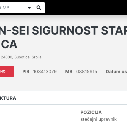
N-SEI SIGURNOST STA
ICA
,
24000
,
Subotica
,
Srbija
PIB
103413079
MB
08815615
Datum os
ANO
UKTURA
POZICIJA
stečajni upravnik