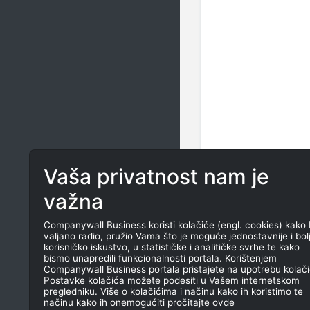
Vaša privatnost nam je
važna
Companywall Business koristi kolačiće (engl. cookies) kako 
valjano radio, pružio Vama što je moguće jednostavnije i bol
korisničko iskustvo, u statističke i analitičke svrhe te kako
bismo unapredili funkcionalnosti portala. Korištenjem
Companywall Business portala pristajete na upotrebu kolači
Postavke kolačića možete podesiti u Vašem internetskom
pregledniku. Više o kolačićima i načinu kako ih koristimo te
načinu kako ih onemogućiti pročitajte ovde