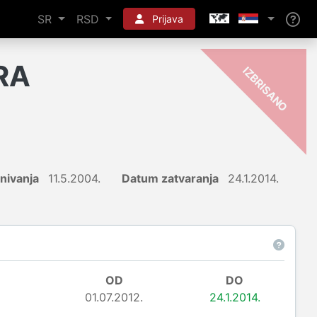
SR
RSD
Prijava
RA
-
O
nivanja
11.5.2004.
Datum zatvaranja
24.1.2014.
OD
DO
01.07.2012.
24.1.2014.