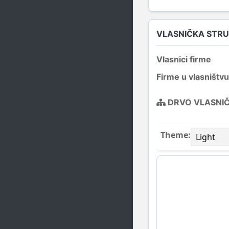
VLASNIČKA STR
Vlasnici firme
Firme u vlasništvu
DRVO VLASNI
Theme: