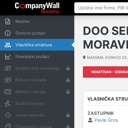
Rezime
DOO SE
Osnovni podaci
MORAV
Vlasnička struktura
Finansijski podaci
MAKSIMA GORKOG 23
Kreditni limit kompanije
NEAKTIVAN - IZBRIS
Računi i blokade
Menice i zaloge
VLASNIČKA STR
Sudski sporovi
ZASTUPNIK
Javne nabavke
Pavle Gros
Dokumenti i objave