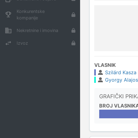
Konkurentske
kompanije
Nekretnine i imovina
Izvoz
VLASNIK
Szilárd Kasza
Gyorgy Alajos
GRAFIČKI PRI
BROJ VLASNIK