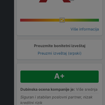
Više informacija
Preuzmite bonitetni izveštaj
Preuzmi izveštaj (srpski)
A+
Dubinska ocena kompanije je:
Više srednja
Siguran i stabilan poslovni partner, nizak
kreditni rizik