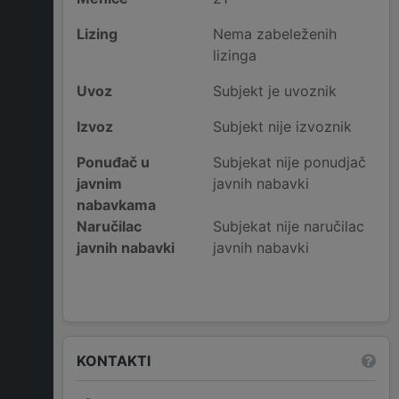
Lizing
Nema zabeleženih
lizinga
Uvoz
Subjekt je uvoznik
Izvoz
Subjekt nije izvoznik
Ponuđač u
Subjekat nije ponudjač
javnim
javnih nabavki
nabavkama
Naručilac
Subjekat nije naručilac
javnih nabavki
javnih nabavki
KONTAKTI