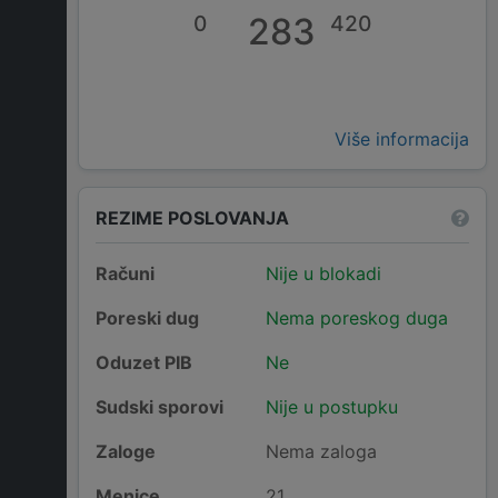
0
283
420
Više informacija
REZIME POSLOVANJA
Računi
Nije u blokadi
Poreski dug
Nema poreskog duga
Oduzet PIB
Ne
Sudski sporovi
Nije u postupku
Zaloge
Nema zaloga
Menice
21