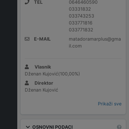
TEL
0646460590
03331832
033743253
033771816
033771832
E-MAIL
matadoramarplus@gma
il.com
Vlasnik
Dženan Kujović(100,00%)
Direktor
Dženan Kujović
Prikaži sve
OSNOVNI PODACI