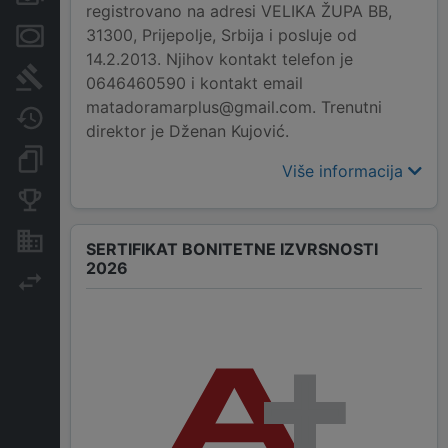
registrovano na adresi VELIKA ŽUPA BB,
31300, Prijepolje, Srbija i posluje od
Menice i zaloge
14.2.2013. Njihov kontakt telefon je
Sudski sporovi
0646460590 i kontakt email
matadoramarplus@gmail.com. Trenutni
Javne nabavke
direktor je Dženan Kujović.
Dokumenti i objave
Više informacija
Konkurentske kompanije
Nekretnine i imovina
SERTIFIKAT BONITETNE IZVRSNOSTI
2026
Izvoz