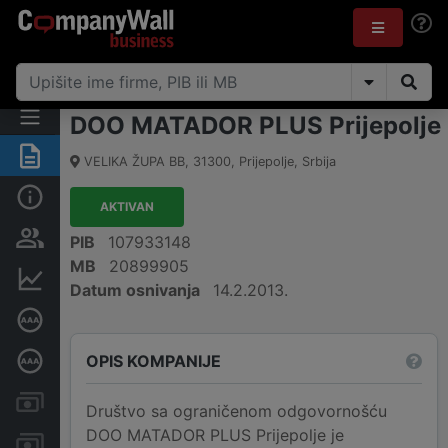
DOO MATADOR PLUS Prijepolje
Rezime
VELIKA ŽUPA BB
,
31300
,
Prijepolje
,
Srbija
Osnovni podaci
AKTIVAN
Vlasnička struktura
PIB
107933148
MB
20899905
Finansijski podaci
Datum osnivanja
14.2.2013.
Sertifikat bonitetne izvrsnosti
OPIS KOMPANIJE
Dubinska bonitetna ocena
Kreditni limit kompanije
Društvo sa ograničenom odgovornošću
DOO MATADOR PLUS Prijepolje je
Računi i blokade