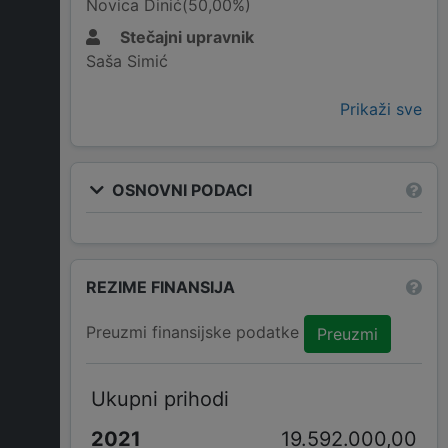
Novica Dinić(50,00%)
Stečajni upravnik
Saša Simić
Prikaži sve
OSNOVNI PODACI
REZIME FINANSIJA
Preuzmi finansijske podatke
Preuzmi
Ukupni prihodi
19.592.000,00