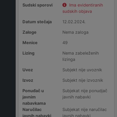
Sudski sporovi
Ima evidentiranih
sudskih objava
Datum stečaja
12.02.2024.
Zaloge
Nema zaloga
Menice
49
Lizing
Nema zabeleženih
lizinga
Uvoz
Subjekt nije uvoznik
Izvoz
Subjekt nije izvoznik
Ponuđač u
Subjekat nije ponudjač
javnim
javnih nabavki
nabavkama
Naručilac
Subjekat nije naručilac
javnih nabavki
javnih nabavki