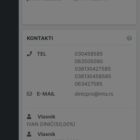
KONTAKTI
TEL
030458585
063505090
038130427585
038130458585
063427585
E-MAIL
dinicpro@mts.rs
Vlasnik
IVAN DINIĆ(50,00%)
Vlasnik