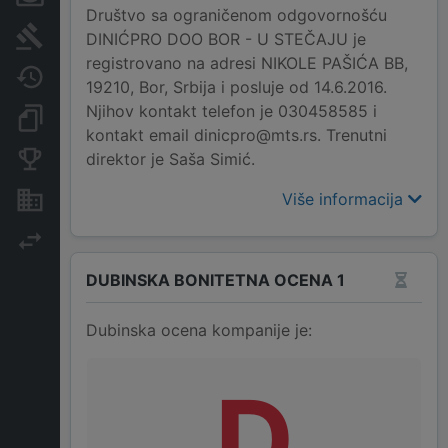
Društvo sa ograničenom odgovornošću
Sudski sporovi
DINIĆPRO DOO BOR - U STEČAJU je
registrovano na adresi NIKOLE PAŠIĆA BB,
Javne nabavke
19210, Bor, Srbija i posluje od 14.6.2016.
Njihov kontakt telefon je 030458585 i
Dokumenti i objave
kontakt email dinicpro@mts.rs. Trenutni
direktor je Saša Simić.
Konkurentske kompanije
Više informacija
Nekretnine i imovina
Izvoz
DUBINSKA BONITETNA OCENA 1
Dubinska ocena kompanije je:
D