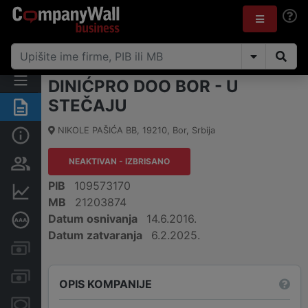
DINIĆPRO DOO BOR - U
STEČAJU
Rezime
NIKOLE PAŠIĆA BB
,
19210
,
Bor
,
Srbija
Osnovni podaci
NEAKTIVAN - IZBRISANO
Vlasnička struktura
PIB
109573170
Finansijski podaci
MB
21203874
Datum osnivanja
14.6.2016.
Dubinska bonitetna ocena
Datum zatvaranja
6.2.2025.
Kreditni limit kompanije
Računi i blokade
OPIS KOMPANIJE
Menice i zaloge