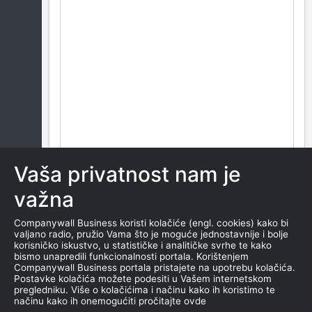
Vaša privatnost nam je
važna
Companywall Business koristi kolačiće (engl. cookies) kako bi
valjano radio, pružio Vama što je moguće jednostavnije i bolje
korisničko iskustvo, u statističke i analitičke svrhe te kako
bismo unapredili funkcionalnosti portala. Korištenjem
Companywall Business portala pristajete na upotrebu kolačića.
Postavke kolačića možete podesiti u Vašem internetskom
pregledniku. Više o kolačićima i načinu kako ih koristimo te
načinu kako ih onemogućiti pročitajte ovde