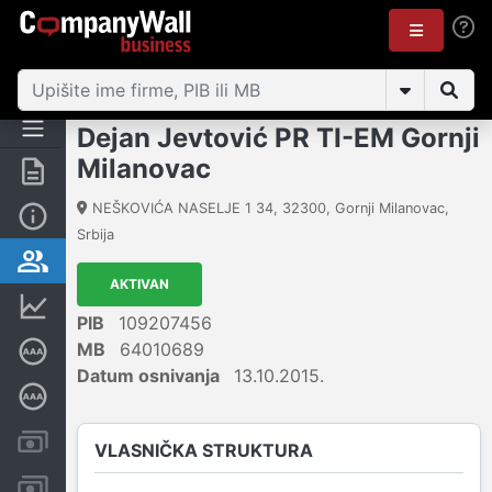
Dejan Jevtović PR TI-EM Gornji
Milanovac
Rezime
NEŠKOVIĆA NASELJE 1 34
,
32300
,
Gornji Milanovac
,
Osnovni podaci
Srbija
Vlasnička struktura
AKTIVAN
Finansijski podaci
PIB
109207456
MB
64010689
Sertifikat bonitetne izvrsnosti
Datum osnivanja
13.10.2015.
Dubinska bonitetna ocena
Kreditni limit kompanije
VLASNIČKA STRUKTURA
Računi i blokade