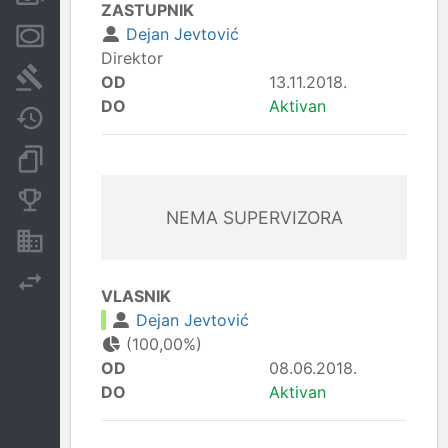
ZASTUPNIK
Dejan Jevtović
Menice i zaloge
Direktor
Sudski sporovi
OD
13.11.2018.
DO
Aktivan
Javne nabavke
Dokumenti i objave
Konkurentske kompanije
NEMA SUPERVIZORA
Nekretnine i imovina
Izvoz
VLASNIK
Dejan Jevtović
(100,00%)
OD
08.06.2018.
DO
Aktivan