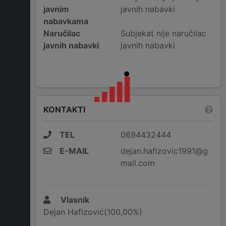
javnim
javnih nabavki
nabavkama
Naručilac
Subjekat nije naručilac
javnih nabavki
javnih nabavki
KONTAKTI
TEL
0694432444
E-MAIL
dejan.hafizovic1991@g
mail.com
Vlasnik
Dejan Hafizović(100,00%)