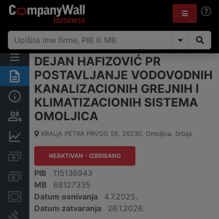
DEJAN HAFIZOVIĆ PR
POSTAVLJANJE VODOVODNIH
Rezime
KANALIZACIONIH GREJNIH I
Osnovni podaci
KLIMATIZACIONIH SISTEMA
OMOLJICA
Vlasnička struktura
KRALjA PETRA PRVOG 56
,
26230
,
Omoljica
,
Srbija
Finansijski podaci
Kreditni limit kompanije
NEAKTIVAN - IZBRISANO
PIB
115136943
Računi i blokade
MB
68127335
Datum osnivanja
4.7.2025.
Menice i zaloge
Datum zatvaranja
26.1.2026.
Sudski sporovi