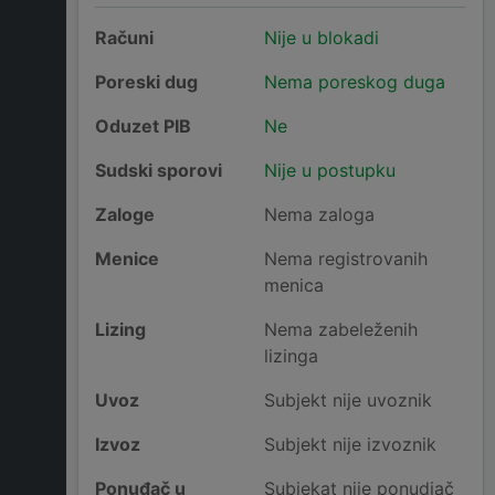
Računi
Nije u blokadi
Poreski dug
Nema poreskog duga
Oduzet PIB
Ne
Sudski sporovi
Nije u postupku
Zaloge
Nema zaloga
Menice
Nema registrovanih
menica
Lizing
Nema zabeleženih
lizinga
Uvoz
Subjekt nije uvoznik
Izvoz
Subjekt nije izvoznik
Ponuđač u
Subjekat nije ponudjač