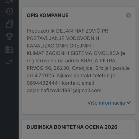
Javne nabavke
OPIS KOMPANIJE
Dokumenti i objave
Preduzetnik DEJAN HAFIZOVIĆ PR
Konkurentske kompanije
POSTAVLJANJE VODOVODNIH
KANALIZACIONIH GREJNIH I
Nekretnine i imovina
KLIMATIZACIONIH SISTEMA OMOLJICA je
registrovano na adresi KRALjA PETRA
Izvoz
PRVOG 56, 26230, Omoljica, Srbija i posluje
od 4.7.2025. Njihov kontakt telefon je
0694432444 i kontakt email
dejan.hafizovic1991@gmail.com.
Više informacija
DUBINSKA BONITETNA OCENA 2026