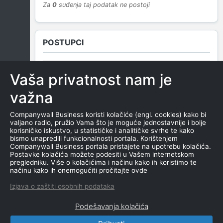
Za
0
suđenja taj podatak ne postoji
POSTUPCI
Vaša privatnost nam je
NEMA SUDSKIH OBJAVA
važna
Companywall Business koristi kolačiće (engl. cookies) kako bi
valjano radio, pružio Vama što je moguće jednostavnije i bolje
ROČIŠTA
korisničko iskustvo, u statističke i analitičke svrhe te kako
bismo unapredili funkcionalnosti portala. Korištenjem
Companywall Business portala pristajete na upotrebu kolačića.
Postavke kolačića možete podesiti u Vašem internetskom
pregledniku. Više o kolačićima i načinu kako ih koristimo te
NEMA SUDSKIH OBJAVA
načinu kako ih onemogućiti pročitajte ovde
Izjava o zaštiti osobnih podataka
Podešavanja kolačića
CompanyWall Business © 2026
|
Kontakt
|
Uslovi