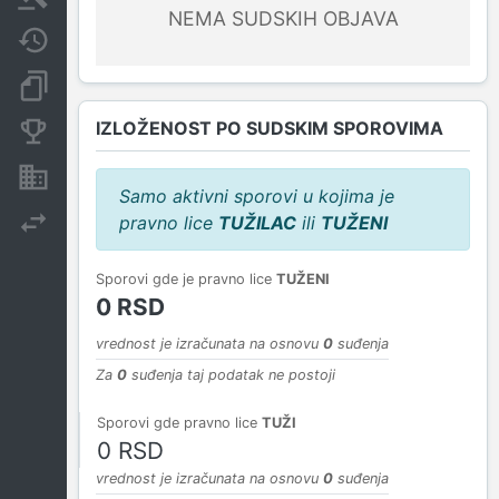
NEMA SUDSKIH OBJAVA
Javne nabavke
Dokumenti i objave
IZLOŽENOST PO SUDSKIM SPOROVIMA
Konkurentske kompanije
Nekretnine i imovina
Samo aktivni sporovi u kojima je
pravno lice
TUŽILAC
ili
TUŽENI
Izvoz
Sporovi gde je pravno lice
TUŽENI
0 RSD
vrednost je izračunata na osnovu
0
suđenja
Za
0
suđenja taj podatak ne postoji
Sporovi gde pravno lice
TUŽI
0 RSD
vrednost je izračunata na osnovu
0
suđenja