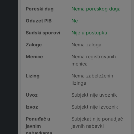
Poreski dug
Nema poreskog duga
Oduzet PIB
Ne
Sudski sporovi
Nije u postupku
Zaloge
Nema zaloga
Menice
Nema registrovanih
menica
Lizing
Nema zabeleženih
lizinga
Uvoz
Subjekt nije uvoznik
Izvoz
Subjekt nije izvoznik
Ponuđač u
Subjekat nije ponudjač
javnim
javnih nabavki
nabavkama