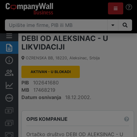
DEBI OD ALEKSINAC - U
LIKVIDACIJI
Rezime
OZRENSKA BB
,
18220
,
Aleksinac
,
Srbija
Osnovni podaci
AKTIVAN - U BLOKADI
Vlasnička struktura
PIB
102641680
Finansijski podaci
MB
17468219
Datum osnivanja
18.12.2002.
Dubinska bonitetna ocena
Kreditni limit kompanije
OPIS KOMPANIJE
Računi i blokade
Ortačko društvo DEBI OD ALEKSINAC - U
Menice i zaloge