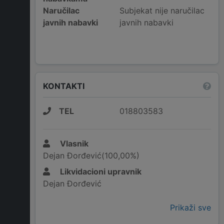
Naručilac
Subjekat nije naručilac
javnih nabavki
javnih nabavki
KONTAKTI
TEL
018803583
Vlasnik
Dejan Đorđević(100,00%)
Likvidacioni upravnik
Dejan Đorđević
Prikaži sve