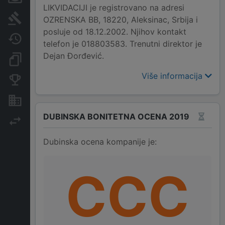
LIKVIDACIJI je registrovano na adresi
Sudski sporovi
OZRENSKA BB, 18220, Aleksinac, Srbija i
posluje od 18.12.2002. Njihov kontakt
Javne nabavke
telefon je 018803583. Trenutni direktor je
Dejan Đorđević.
Dokumenti i objave
Više informacija
Konkurentske kompanije
Nekretnine i imovina
DUBINSKA BONITETNA OCENA 2019
Izvoz
Dubinska ocena kompanije je:
CCC