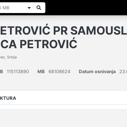
PETROVIĆ PR SAMOUS
ICA PETROVIĆ
vac
,
Srbija
IB
115113890
MB
68108624
Datum osnivanja
23.
UKTURA