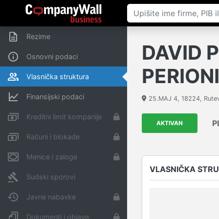
Rezime
DAVID 
Osnovni podaci
PERION
Vlasnička struktura
Finansijski podaci
25.MAJ 4
,
18224
,
Rute
Kreditni limit kompanije
P
AKTIVAN
Računi i blokade
Menice i zaloge
VLASNIČKA STR
Sudski sporovi
Javne nabavke
Dokumenti i objave