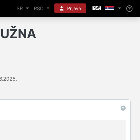
SR
RSD
Prijava
LUŽNA
6.2025.