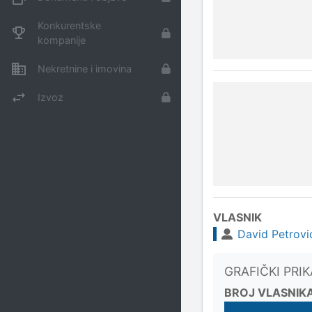
Konkurentske
kompanije
Nekretnine i imovina
Izvoz
VLASNIK
David Petrovi
GRAFIČKI PRI
BROJ VLASNIK