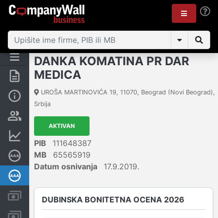
DANKA KOMATINA PR DAR
MEDICA
Rezime
UROŠA MARTINOVIĆA 19
,
11070
,
Beograd (Novi Beograd)
,
Osnovni podaci
Srbija
Vlasnička struktura
AKTIVAN
Finansijski podaci
PIB
111648387
MB
65565919
Sertifikat bonitetne izvrsnosti
Datum osnivanja
17.9.2019.
Dubinska bonitetna ocena
Kreditni limit kompanije
DUBINSKA BONITETNA OCENA 2026
Računi i blokade