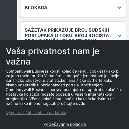
BLOKADA
SAŽETAK PRIKAZUJE BROJ SUDSKIH
POSTUPAKA U TOKU, BROJ ROČIŠTA I
BROJ OKONČANIH POSTUPAKA.
Vaša privatnost nam je
važna
DUGOVANJA
Companywall Business koristi kolačiće (engl. cookies) kako bi
valjano radio, pružio Vama što je moguće jednostavnije i bolje
korisničko iskustvo, u statističke i analitičke svrhe te kako
bismo unapredili funkcionalnosti portala. Korištenjem
MENICE I ZALOGE
Companywall Business portala pristajete na upotrebu kolačića.
Postavke kolačića možete podesiti u Vašem internetskom
pregledniku. Više o kolačićima i načinu kako ih koristimo te
načinu kako ih onemogućiti pročitajte ovde
NEKRETNINE U VLASNIŠTVU
Izjava o zaštiti osobnih podataka
Podešavanja kolačića