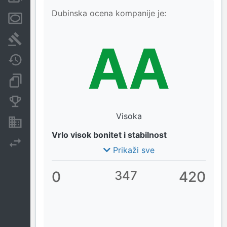
Dubinska ocena kompanije je:
Menice i zaloge
Sudski sporovi
AA
Javne nabavke
Dokumenti i objave
Konkurentske kompanije
Visoka
Nekretnine i imovina
Vrlo visok bonitet i stabilnost
Izvoz
Prikaži sve
0
347
420