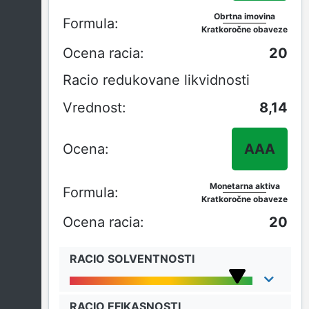
Obrtna imovina
Kratkoročne obaveze
20
Racio redukovane likvidnosti
8,14
AAA
Monetarna aktiva
Kratkoročne obaveze
20
RACIO SOLVENTNOSTI
RACIO EFIKASNOSTI