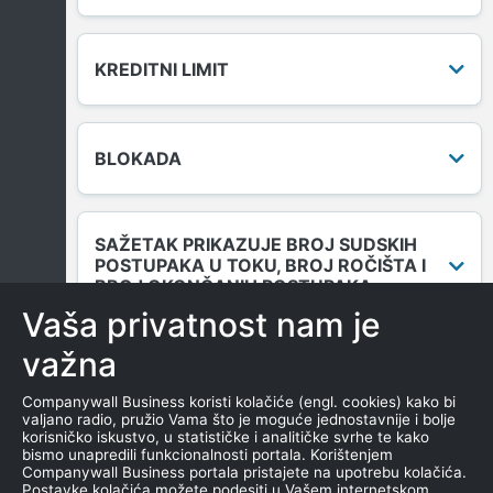
KREDITNI LIMIT
BLOKADA
SAŽETAK PRIKAZUJE BROJ SUDSKIH
POSTUPAKA U TOKU, BROJ ROČIŠTA I
BROJ OKONČANIH POSTUPAKA.
Vaša privatnost nam je
važna
DUGOVANJA
Companywall Business koristi kolačiće (engl. cookies) kako bi
valjano radio, pružio Vama što je moguće jednostavnije i bolje
korisničko iskustvo, u statističke i analitičke svrhe te kako
bismo unapredili funkcionalnosti portala. Korištenjem
MENICE I ZALOGE
Companywall Business portala pristajete na upotrebu kolačića.
Postavke kolačića možete podesiti u Vašem internetskom