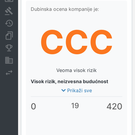
Dubinska ocena kompanije je:
Sudski sporovi
Javne nabavke
CCC
Dokumenti i objave
Konkurentske kompanije
Nekretnine i imovina
Veoma visok rizik
Izvoz
Visok rizik, neizvesna budućnost
Prikaži sve
0
19
420