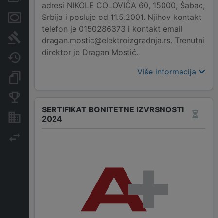
adresi NIKOLE COLOVIĆA 60, 15000, Šabac,
Srbija i posluje od 11.5.2001. Njihov kontakt
Menice i zaloge
telefon je 0150286373 i kontakt email
Sudski sporovi
dragan.mostic@elektroizgradnja.rs. Trenutni
direktor je Dragan Mostić.
Javne nabavke
Više informacija
Dokumenti i objave
Konkurentske kompanije
SERTIFIKAT BONITETNE IZVRSNOSTI
Nekretnine i imovina
2024
Izvoz