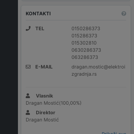
KONTAKTI
TEL
0150286373
015286373
015302810
0630286373
063286373
E-MAIL
dragan.mostic@elektroi
zgradnja.rs
Vlasnik
Dragan Mostić(100,00%)
Direktor
Dragan Mostić