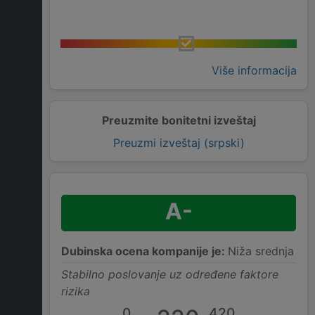
Više informacija
Preuzmite bonitetni izveštaj
Preuzmi izveštaj (srpski)
A-
Dubinska ocena kompanije je:
Niža srednja
Stabilno poslovanje uz određene faktore
rizika
0
420