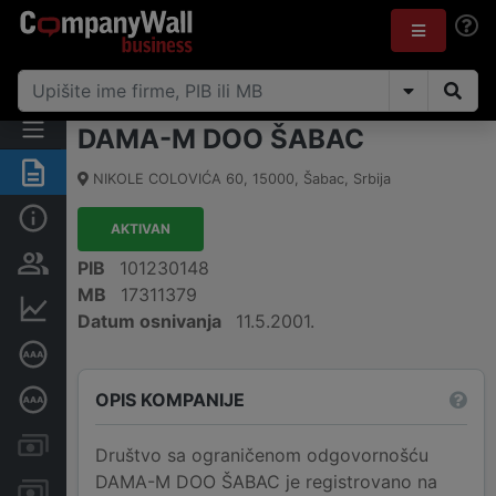
DAMA-M DOO ŠABAC
Rezime
NIKOLE COLOVIĆA 60
,
15000
,
Šabac
,
Srbija
Osnovni podaci
AKTIVAN
Vlasnička struktura
PIB
101230148
MB
17311379
Finansijski podaci
Datum osnivanja
11.5.2001.
Sertifikat bonitetne izvrsnosti
OPIS KOMPANIJE
Dubinska bonitetna ocena
Kreditni limit kompanije
Društvo sa ograničenom odgovornošću
DAMA-M DOO ŠABAC je registrovano na
Računi i blokade