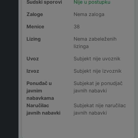
Sudski sporovi
Nije u postupku
Zaloge
Nema zaloga
Menice
38
Lizing
Nema zabeleženih
lizinga
Uvoz
Subjekt nije uvoznik
Izvoz
Subjekt nije izvoznik
Ponuđač u
Subjekat je ponudjač
javnim
javnih nabavki
nabavkama
Naručilac
Subjekat nije naručilac
javnih nabavki
javnih nabavki