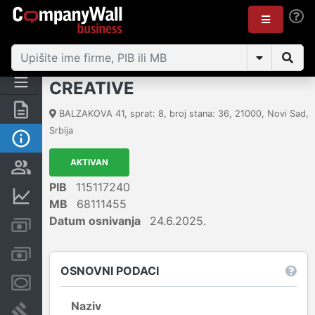
CREATIVE
Rezime
BALZAKOVA 41, sprat: 8, broj stana: 36
,
21000
,
Novi Sad
,
Srbija
Osnovni podaci
AKTIVAN
Vlasnička struktura
PIB
115117240
Finansijski podaci
MB
68111455
Datum osnivanja
24.6.2025.
Kreditni limit kompanije
Računi i blokade
OSNOVNI PODACI
Menice i zaloge
Naziv
Sudski sporovi