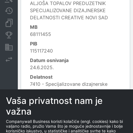
ALJOŠA TOPALOV PREDUZETNIK
SPECIJALIZOVANE DIZAJNERSKE
Javne nabavke
DELATNOSTI CREATIVE NOVI SAD
Dokumenti i objave
MB
68111455
Konkurentske kompanije
PIB
Nekretnine i imovina
115117240
Izvoz
Datum osnivanja
24.6.2025.
Delatnost
7410 - Specijalizovane dizajnerske
delatnosti;
Leaflet
|
© OpenStreetMap contributors
Vaša privatnost nam je
važna
KONTAKTI
Companywall Business koristi kolačiće (engl. cookies) kako bi
valjano radio, pružio Vama što je moguće jednostavnije i bolje
korisničko iskustvo, u statističke i analitičke svrhe te kako
TEL