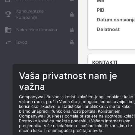
MB
PIB
Konkurentske
kompanije
Datum osnivanj
Delatnost
Nekretnine i imovina
Izvoz
KONTAKTI
Vaša privatnost nam je
TEL
važna
E-MAIL
Companywall Business koristi kolačiće (engl. cookies) kako 
valjano radio, pružio Vama što je moguće jednostavnije i bol
korisničko iskustvo, u statističke i analitičke svrhe te kako
bismo unapredili funkcionalnosti portala. Korištenjem
Companywall Business portala pristajete na upotrebu kolači
Postavke kolačića možete podesiti u Vašem internetskom
pregledniku. Više o kolačićima i načinu kako ih koristimo te
načinu kako ih onemogućiti pročitajte ovde