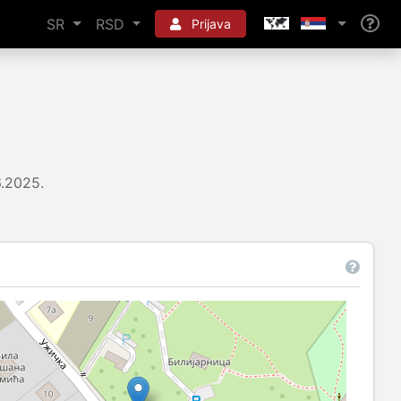
SR
RSD
Prijava
6.2025.