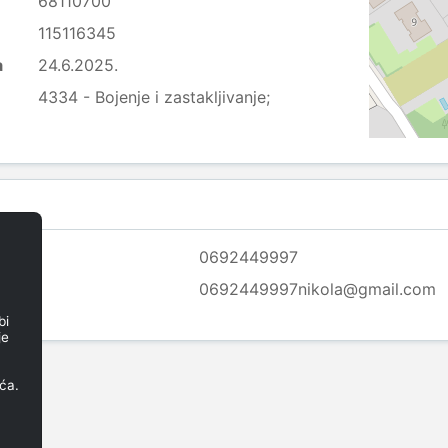
68110700
115116345
a
24.6.2025.
4334 - Bojenje i zastakljivanje;
0692449997
0692449997nikola@gmail.com
bi
je
ća.