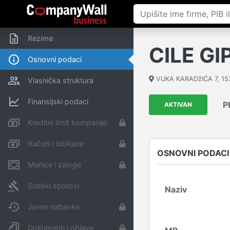
Rezime
CILE GI
Osnovni podaci
VUKA KARADžIĆA 7
,
15
Vlasnička struktura
Finansijski podaci
P
AKTIVAN
Kreditni limit kompanije
Računi i blokade
OSNOVNI PODACI
Menice i zaloge
Sudski sporovi
Naziv
Javne nabavke
Dokumenti i objave