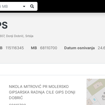
PS
307
,
Donji Dobrić
,
Srbija
IB
115116345
MB
68110700
Datum osnivanja
24.
NIKOLA MITROVIĆ PR MOLERSKO
GIPSARSKA RADNjA CILE GIPS DONjI
DOBRIĆ