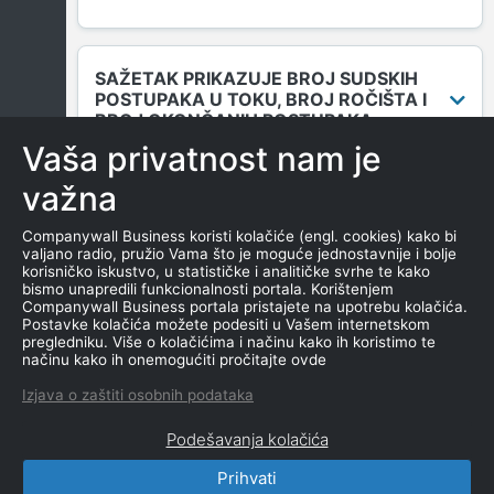
SAŽETAK PRIKAZUJE BROJ SUDSKIH
POSTUPAKA U TOKU, BROJ ROČIŠTA I
BROJ OKONČANIH POSTUPAKA.
Vaša privatnost nam je
važna
DUGOVANJA
Companywall Business koristi kolačiće (engl. cookies) kako bi
valjano radio, pružio Vama što je moguće jednostavnije i bolje
korisničko iskustvo, u statističke i analitičke svrhe te kako
bismo unapredili funkcionalnosti portala. Korištenjem
MENICE I ZALOGE
Companywall Business portala pristajete na upotrebu kolačića.
Postavke kolačića možete podesiti u Vašem internetskom
pregledniku. Više o kolačićima i načinu kako ih koristimo te
načinu kako ih onemogućiti pročitajte ovde
NEKRETNINE U VLASNIŠTVU
Izjava o zaštiti osobnih podataka
Podešavanja kolačića
Prihvati
CompanyWall Business © 2026
|
Kontakt
|
Uslovi
korišćenja
|
Izjava o privatnosti