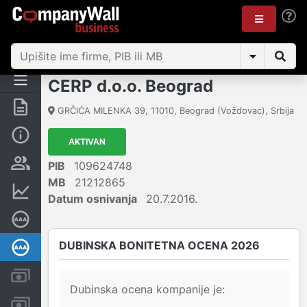
CERP d.o.o. Beograd
Rezime
GRČIĆA MILENKA 39
,
11010
,
Beograd (Voždovac)
,
Srbija
Osnovni podaci
AKTIVAN
Vlasnička struktura
PIB
109624748
MB
21212865
Finansijski podaci
Datum osnivanja
20.7.2016.
Sertifikat bonitetne izvrsnosti
DUBINSKA BONITETNA OCENA 2026
Dubinska bonitetna ocena
Kreditni limit kompanije
Dubinska ocena kompanije je:
Računi i blokade