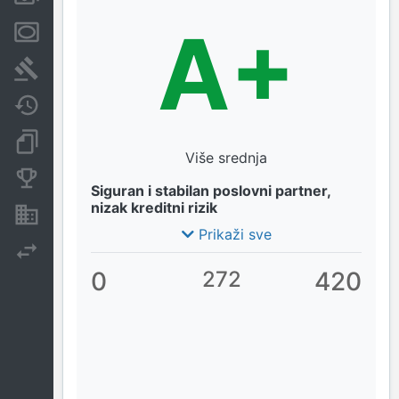
A+
Menice i zaloge
Sudski sporovi
Javne nabavke
Dokumenti i objave
Više srednja
Konkurentske kompanije
Siguran i stabilan poslovni partner,
nizak kreditni rizik
Nekretnine i imovina
Prikaži sve
Izvoz
0
272
420