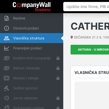
Rezime
CATHER
Osnovni podaci
DEČANSKA 21 2 9
,
110
Vlasnička struktura
Finansijski podaci
AKTIVAN - U MIROV
Kreditni limit kompanije
Računi i blokade
VLASNIČKA STR
Menice i zaloge
Sudski sporovi
Javne nabavke
Dokumenti i objave