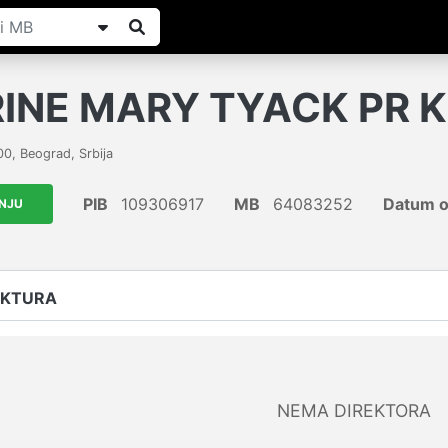
INE MARY TYACK PR K
00
,
Beograd
,
Srbija
PIB
109306917
MB
64083252
Datum o
ANJU
UKTURA
NEMA DIREKTORA