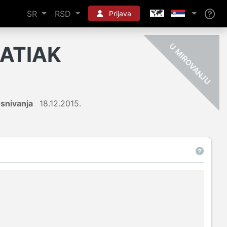
SR
RSD
Prijava
-
U
ATIAK
snivanja
18.12.2015.