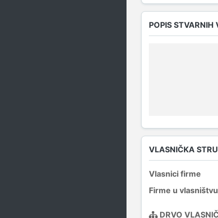
POPIS STVARNIH
VLASNIČKA STR
Vlasnici firme
Firme u vlasništvu
DRVO VLASNI