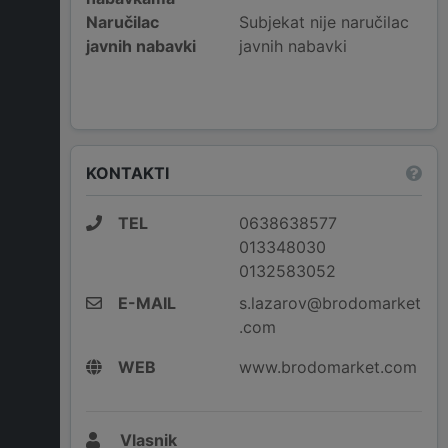
Naručilac
Subjekat nije naručilac
javnih nabavki
javnih nabavki
KONTAKTI
TEL
0638638577
013348030
0132583052
E-MAIL
s.lazarov@brodomarket
.com
WEB
www.brodomarket.com
Vlasnik