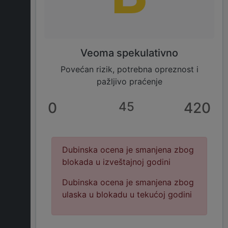
Veoma spekulativno
Povećan rizik, potrebna opreznost i
pažljivo praćenje
0
45
420
Dubinska ocena je smanjena zbog
blokada u izveštajnoj godini
Dubinska ocena je smanjena zbog
ulaska u blokadu u tekućoj godini