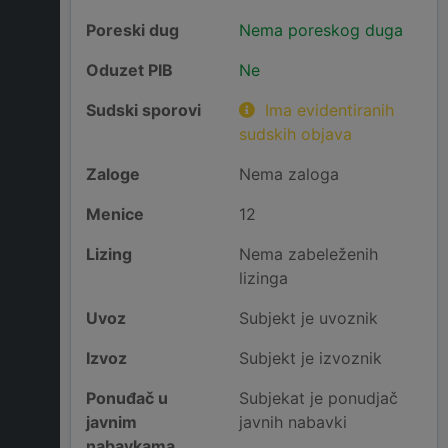
Poreski dug
Nema poreskog duga
Oduzet PIB
Ne
Sudski sporovi
Ima evidentiranih
sudskih objava
Zaloge
Nema zaloga
Menice
12
Lizing
Nema zabeleženih
lizinga
Uvoz
Subjekt je uvoznik
Izvoz
Subjekt je izvoznik
Ponuđač u
Subjekat je ponudjač
javnim
javnih nabavki
nabavkama