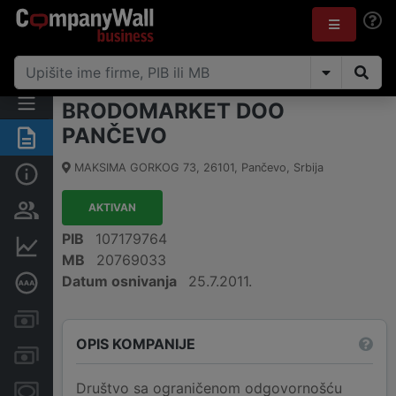
BRODOMARKET DOO
PANČEVO
Rezime
MAKSIMA GORKOG 73
,
26101
,
Pančevo
,
Srbija
Osnovni podaci
AKTIVAN
Vlasnička struktura
PIB
107179764
Finansijski podaci
MB
20769033
Datum osnivanja
25.7.2011.
Dubinska bonitetna ocena
Kreditni limit kompanije
OPIS KOMPANIJE
Računi i blokade
Društvo sa ograničenom odgovornošću
Menice i zaloge