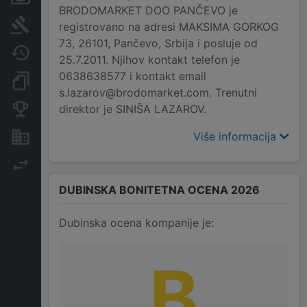
BRODOMARKET DOO PANČEVO je
Sudski sporovi
registrovano na adresi MAKSIMA GORKOG
73, 26101, Pančevo, Srbija i posluje od
Javne nabavke
25.7.2011. Njihov kontakt telefon je
0638638577 i kontakt email
Dokumenti i objave
s.lazarov@brodomarket.com. Trenutni
direktor je SINIŠA LAZAROV.
Konkurentske kompanije
Više informacija
Nekretnine i imovina
Izvoz
DUBINSKA BONITETNA OCENA 2026
Dubinska ocena kompanije je:
B