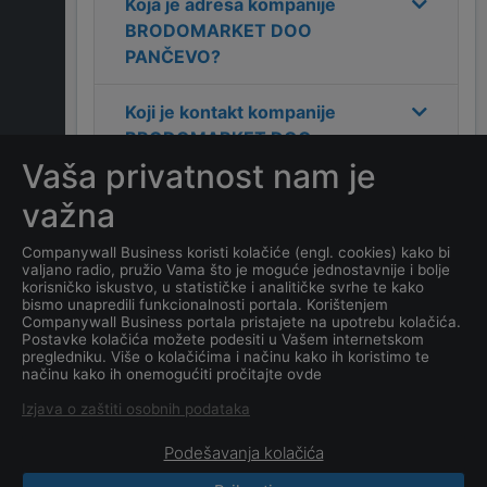
Koja je adresa kompanije
BRODOMARKET DOO
PANČEVO
?
Koji je kontakt kompanije
BRODOMARKET DOO
PANČEVO
?
Vaša privatnost nam je
važna
Koliko ima zaposlenih
kompanija
BRODOMARKET
Companywall Business koristi kolačiće (engl. cookies) kako bi
valjano radio, pružio Vama što je moguće jednostavnije i bolje
DOO PANČEVO
?
korisničko iskustvo, u statističke i analitičke svrhe te kako
bismo unapredili funkcionalnosti portala. Korištenjem
Companywall Business portala pristajete na upotrebu kolačića.
Koji je datum osnivanja
Postavke kolačića možete podesiti u Vašem internetskom
kompanije
BRODOMARKET
pregledniku. Više o kolačićima i načinu kako ih koristimo te
načinu kako ih onemogućiti pročitajte ovde
DOO PANČEVO
?
Izjava o zaštiti osobnih podataka
Podešavanja kolačića