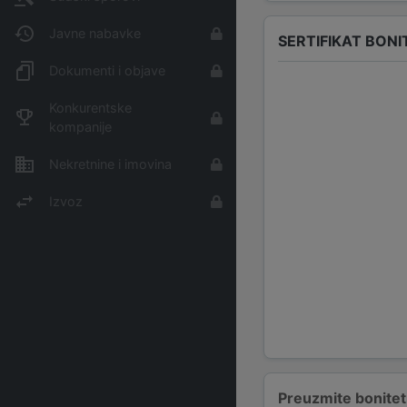
Javne nabavke
SERTIFIKAT BONI
Dokumenti i objave
Konkurentske
kompanije
Nekretnine i imovina
Izvoz
Preuzmite bonitetn