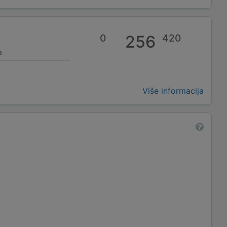
0
256
420
a
Više informacija