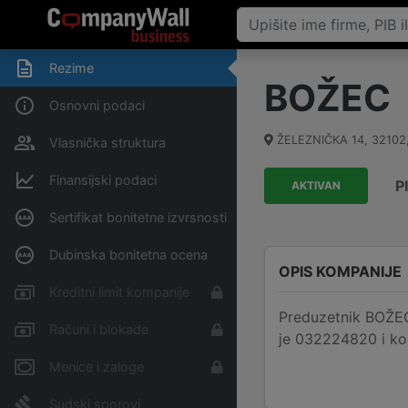
Rezime
BOŽEC
Osnovni podaci
ŽELEZNIČKA 14
,
32102
Vlasnička struktura
Finansijski podaci
P
AKTIVAN
Sertifikat bonitetne izvrsnosti
Dubinska bonitetna ocena
OPIS KOMPANIJE
Kreditni limit kompanije
Preduzetnik BOŽEC 
Računi i blokade
je 032224820 i k
Menice i zaloge
Sudski sporovi