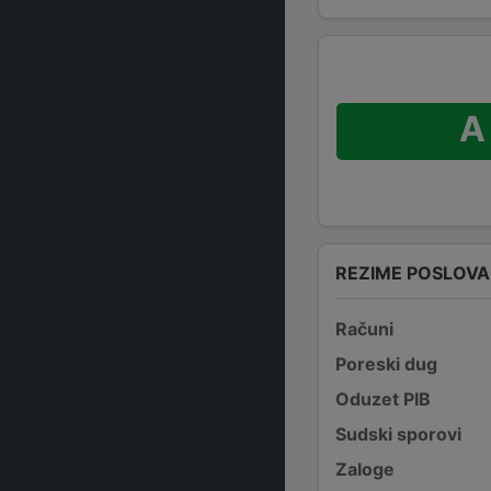
A
REZIME POSLOV
Računi
Poreski dug
Oduzet PIB
Sudski sporovi
Zaloge