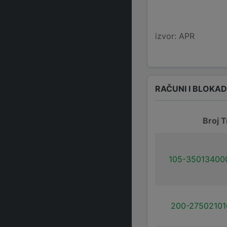
izvor: APR
RAČUNI I BLOKA
Broj T
105-35013400
200-27502101