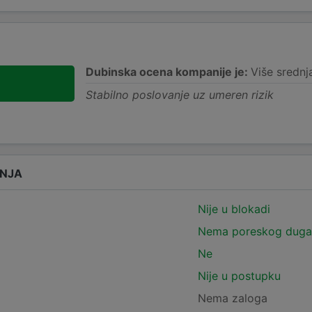
Dubinska ocena kompanije je:
Više srednj
Stabilno poslovanje uz umeren rizik
ANJA
Nije u blokadi
Nema poreskog duga
Ne
Nije u postupku
Nema zaloga