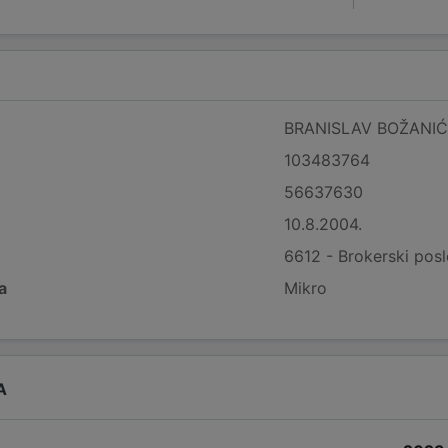
BRANISLAV BOŽANI
103483764
56637630
10.8.2004.
6612 - Brokerski pos
a
Mikro
A