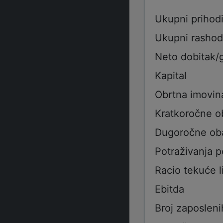
Ukupni prihod
Ukupni rashod
Neto dobitak/
Kapital
Obrtna imovin
Kratkoročne 
Dugoročne ob
Potraživanja 
Racio tekuće l
Ebitda
Broj zaposleni