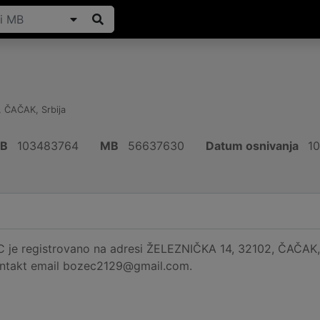
,
ČAČAK
,
Srbija
IB
103483764
MB
56637630
Datum osnivanja
10
je registrovano na adresi ŽELEZNIČKA 14, 32102, ČAČAK, Sr
ontakt email bozec2129@gmail.com.