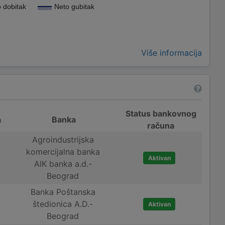
 dobitak
Neto gubitak
Više informacija
Status bankovnog
a
Banka
računa
Agroindustrijska
komercijalna banka
Aktivan
AIK banka a.d.-
Beograd
Banka Poštanska
štedionica A.D.-
Aktivan
Beograd