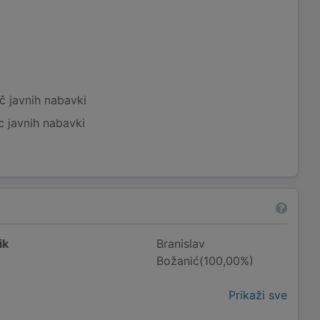
č javnih nabavki
c javnih nabavki
ik
Branislav
Božanić(100,00%)
Prikaži sve