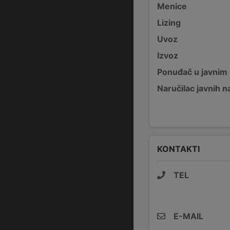
Menice
Lizing
Uvoz
Izvoz
Ponuđač u javnim
Naručilac javnih n
KONTAKTI
TEL
E-MAIL