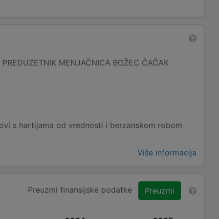
Ć PREDUZETNIK MENJAČNICA BOŽEC ČAČAK
lovi s hartijama od vrednosti i berzanskom robom
Više informacija
Preuzmi finansijske podatke
Preuzmi