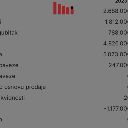
2023
i
2.688.00
i
1.812.00
gubitak
788.00
4.826.00
a
5.073.00
obaveze
247.00
aveze
po osnovu prodaje
ikvidnosti
2
-1.177.0
h