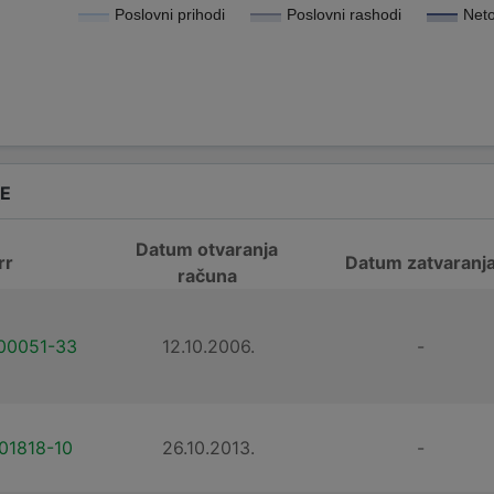
Poslovni prihodi
Poslovni rashodi
Neto
DE
Datum otvaranja
rr
Datum zatvaranj
računa
00051-33
12.10.2006.
-
01818-10
26.10.2013.
-