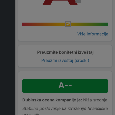
Više informacija
Preuzmite bonitetni izveštaj
Preuzmi izveštaj (srpski)
A--
Dubinska ocena kompanije je:
Niža srednja
Stabilno poslovanje uz izraženije finansijske
oscilacije