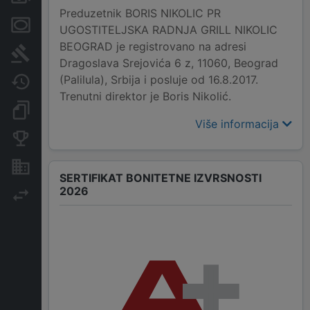
Preduzetnik BORIS NIKOLIC PR
Menice i zaloge
UGOSTITELJSKA RADNJA GRILL NIKOLIC
BEOGRAD je registrovano na adresi
Sudski sporovi
Dragoslava Srejovića 6 z, 11060, Beograd
(Palilula), Srbija i posluje od 16.8.2017.
Javne nabavke
Trenutni direktor je Boris Nikolić.
Dokumenti i objave
Više informacija
Konkurentske kompanije
Nekretnine i imovina
SERTIFIKAT BONITETNE IZVRSNOSTI
2026
Izvoz