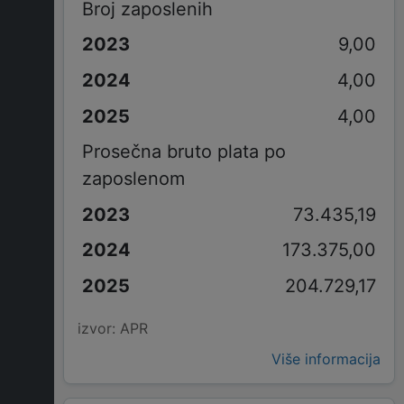
Broj zaposlenih
9,00
4,00
4,00
Prosečna bruto plata po
zaposlenom
73.435,19
173.375,00
204.729,17
izvor: APR
Više informacija