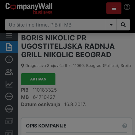
BORIS NIKOLIC PR
UGOSTITELJSKA RADNJA
Rezime
GRILL NIKOLIC BEOGRAD
Osnovni podaci
Dragoslava Srejovića 6 z
,
11060
,
Beograd (Palilula)
,
Srbija
Vlasnička struktura
AKTIVAN
Finansijski podaci
PIB
110183325
Sertifikat bonitetne izvrsnosti
MB
64710427
Datum osnivanja
16.8.2017.
Dubinska bonitetna ocena
Kreditni limit kompanije
OPIS KOMPANIJE
Računi i blokade