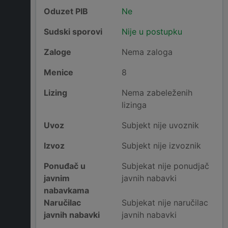
Oduzet PIB
Ne
Sudski sporovi
Nije u postupku
Zaloge
Nema zaloga
Menice
8
Lizing
Nema zabeleženih
lizinga
Uvoz
Subjekt nije uvoznik
Izvoz
Subjekt nije izvoznik
Ponuđač u
Subjekat nije ponudjač
javnim
javnih nabavki
nabavkama
Naručilac
Subjekat nije naručilac
javnih nabavki
javnih nabavki