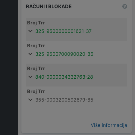
RAČUNI I BLOKADE
Broj Trr
325-9500600001621-37
Broj Trr
325-9500700090020-86
Broj Trr
840-0000034332763-28
Broj Trr
355-0003200592679-85
Više informacija