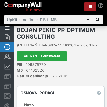
BOJAN PEKIĆ PR OPTIMUM
CONSULTING
Rezime
STEFANA ŠTILJANOVIĆA 14
,
11000
,
Sremčica
,
Srbija
Osnovni podaci
AKTIVAN - U MIROVANJU
Vlasnička struktura
PIB
109379770
Finansijski podaci
MB
64132326
Datum osnivanja
17.2.2016.
Kreditni limit kompanije
Računi i blokade
OSNOVNI PODACI
Menice i zaloge
Naziv
Sudski sporovi