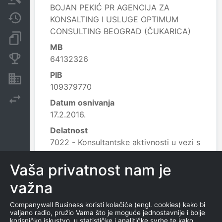
BOJAN PEKIĆ PR AGENCIJA ZA
Javne nabavke
KONSALTING I USLUGE OPTIMUM
CONSULTING BEOGRAD (ČUKARICA)
Dokumenti i objave
MB
Konkurentske kompanije
64132326
PIB
Nekretnine i imovina
109379770
Izvoz
Datum osnivanja
17.2.2016.
Delatnost
7022 - Konsultantske aktivnosti u vezi s
poslovanjem i ostalim upravljanjem;
Vaša privatnost nam je
Datum privremenog prekida
5.4.2018.
važna
Leaflet
|
© OpenStreetMap contributors
Companywall Business koristi kolačiće (engl. cookies) kako bi
valjano radio, pružio Vama što je moguće jednostavnije i bolje
korisničko iskustvo, u statističke i analitičke svrhe te kako