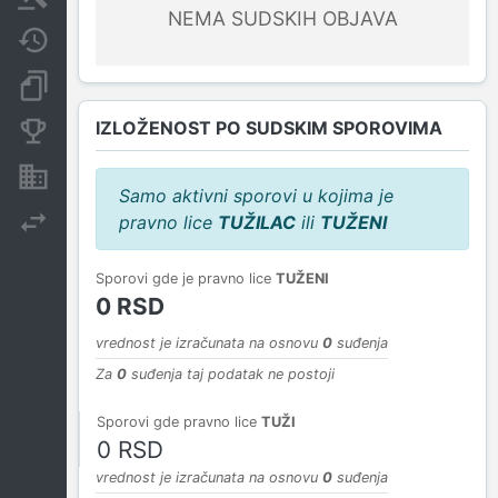
NEMA SUDSKIH OBJAVA
Javne nabavke
Dokumenti i objave
IZLOŽENOST PO SUDSKIM SPOROVIMA
Konkurentske kompanije
Nekretnine i imovina
Samo aktivni sporovi u kojima je
pravno lice
TUŽILAC
ili
TUŽENI
Izvoz
Sporovi gde je pravno lice
TUŽENI
0 RSD
vrednost je izračunata na osnovu
0
suđenja
Za
0
suđenja taj podatak ne postoji
Sporovi gde pravno lice
TUŽI
0 RSD
vrednost je izračunata na osnovu
0
suđenja