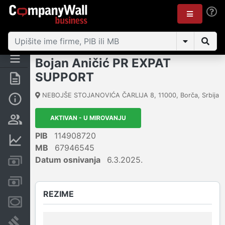
Bojan Aničić PR EXPAT
SUPPORT
Rezime
NEBOJŠE STOJANOVIĆA ČARLIJA 8
,
11000
,
Borča
,
Srbija
Osnovni podaci
AKTIVAN - U MIROVANJU
Vlasnička struktura
PIB
114908720
Finansijski podaci
MB
67946545
Datum osnivanja
6.3.2025.
Kreditni limit kompanije
Računi i blokade
REZIME
Menice i zaloge
Sudski sporovi