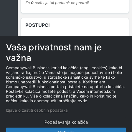
Za
0
suđenja taj podatak ne postoji
POSTUPCI
Vaša privatnost nam je
NEMA SUDSKIH OBJAVA
važna
Companywall Business koristi kolačiće (engl. cookies) kako bi
valjano radio, pružio Vama što je moguće jednostavnije i bolje
ROČIŠTA
korisničko iskustvo, u statističke i analitičke svrhe te kako
bismo unapredili funkcionalnosti portala. Korištenjem
Companywall Business portala pristajete na upotrebu kolačića.
Postavke kolačića možete podesiti u Vašem internetskom
pregledniku. Više o kolačićima i načinu kako ih koristimo te
NEMA SUDSKIH OBJAVA
načinu kako ih onemogućiti pročitajte ovde
Izjava o zaštiti osobnih podataka
Podešavanja kolačića
CompanyWall Business © 2026
|
Kontakt
|
Uslovi