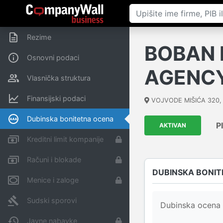
Rezime
BOBAN 
Osnovni podaci
AGENC
Vlasnička struktura
Finansijski podaci
VOJVODE MIŠIĆA 320
Dubinska bonitetna ocena
P
AKTIVAN
Kreditni limit kompanije
Računi i blokade
DUBINSKA BONIT
Menice i zaloge
Sudski sporovi
Dubinska ocena 
Javne nabavke