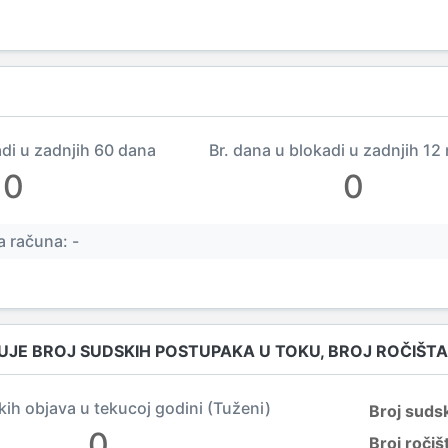
adi u zadnjih 60 dana
Br. dana u blokadi u zadnjih 12
0
0
 računa: -
UJE BROJ SUDSKIH POSTUPAKA U TOKU, BROJ ROČIŠTA
kih objava u tekucoj godini (Tuženi)
Broj suds
0
Broj ročiš