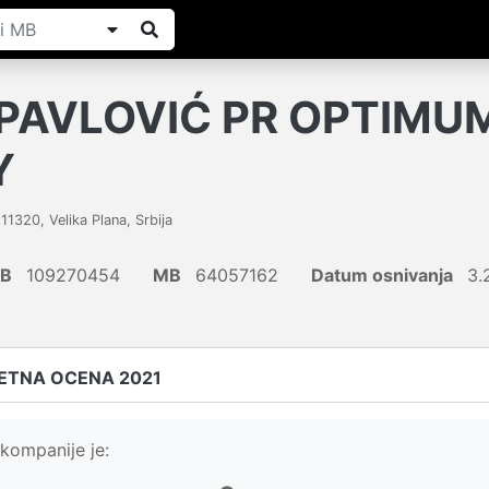
PAVLOVIĆ PR OPTIMU
Y
,
11320
,
Velika Plana
,
Srbija
IB
109270454
MB
64057162
Datum osnivanja
3.
ETNA OCENA 2021
kompanije je: