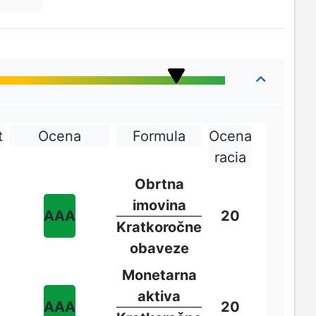
t
Ocena
Formula
Ocena
racia
Obrtna
imovina
AAA
20
Kratkoročne
obaveze
Monetarna
aktiva
AAA
20