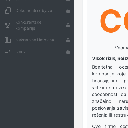
C
Dokumenti i objave
Konkurentske
kompanije
Nekretnine i imovina
Veoma
Izvoz
Visok rizik, ne
Bonitetna o
kompanije koje 
finansijskim
velikim su rizik
sposobnost da 
značajno nar
poslovanja zavisi
rešenja ili restru
Ove firme čes