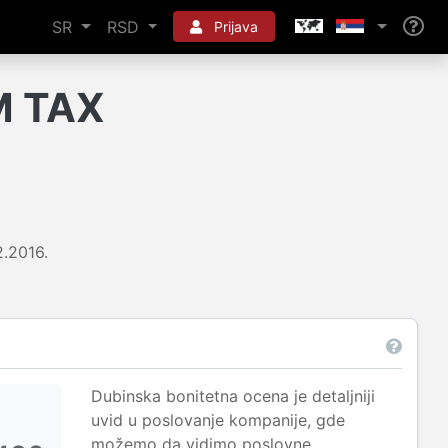
SR
RSD
Prijava
M TAX
2.2016.
Dubinska bonitetna ocena je detaljniji
uvid u poslovanje kompanije, gde
možemo da vidimo poslovne