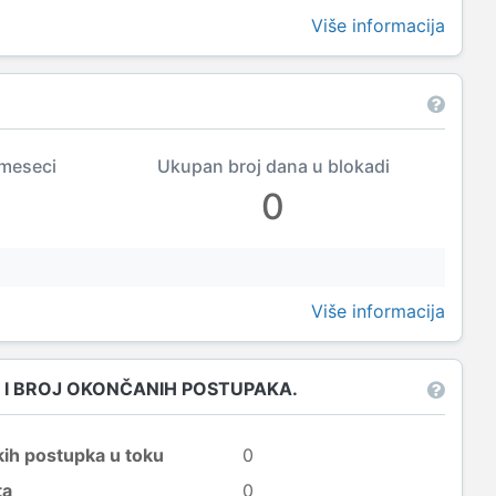
Više informacija
 meseci
Ukupan broj dana u blokadi
0
Više informacija
 I BROJ OKONČANIH POSTUPAKA.
kih postupka u toku
0
ta
0