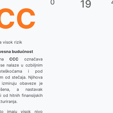
0
19
CC
 visok rizik
izvesna budućnost
cena
CCC
označava
se nalaze u ozbiljnim
 poteškoćama i pod
om od stečaja. Njihova
izmiruju obaveze je
ušena, a nastavak
 od hitnih finansijskih
kturiranja.
to imaju visok nivo