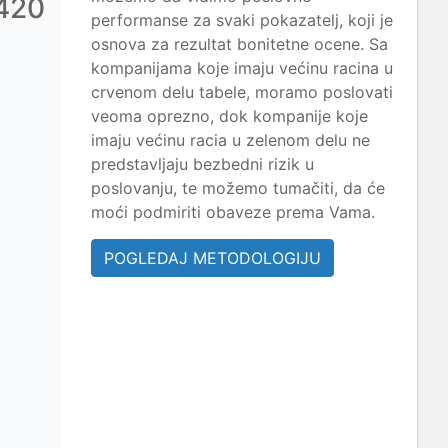
420
performanse za svaki pokazatelj, koji je
osnova za rezultat bonitetne ocene. Sa
kompanijama koje imaju većinu racina u
crvenom delu tabele, moramo poslovati
veoma oprezno, dok kompanije koje
imaju većinu racia u zelenom delu ne
predstavljaju bezbedni rizik u
poslovanju, te možemo tumačiti, da će
moći podmiriti obaveze prema Vama.
POGLEDAJ METODOLOGIJU