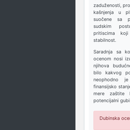
zaduženosti, pro
kašnjenja u pl
suočene sa pr
sudskim post
pritiscima koj
stabilnost.
Saradnja sa k
ocenom nosi izu
njihova budućn
bilo kakvog p
neophodno je d
finansijsko stanj
mere zaštite 
potencijalni gubi
Dubinska ocen