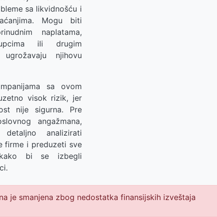
bleme sa likvidnošću i
aćanjima. Mogu biti
inudnim naplatama,
upcima ili drugim
i ugrožavaju njihovu
ompanijama sa ovom
zetno visok rizik, jer
ost nije sigurna. Pre
oslovnog angažmana,
etaljno analizirati
e firme i preduzeti sve
kako bi se izbegli
ci.
a je smanjena zbog nedostatka finansijskih izveštaja