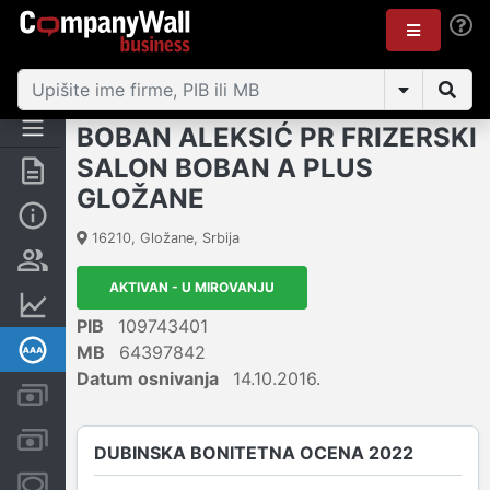
BOBAN ALEKSIĆ PR FRIZERSKI
SALON BOBAN A PLUS
Rezime
GLOŽANE
Osnovni podaci
16210
,
Gložane
,
Srbija
Vlasnička struktura
AKTIVAN - U MIROVANJU
Finansijski podaci
PIB
109743401
Dubinska bonitetna ocena
MB
64397842
Datum osnivanja
14.10.2016.
Kreditni limit kompanije
Računi i blokade
DUBINSKA BONITETNA OCENA 2022
Menice i zaloge