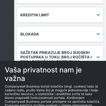
KREDITNI LIMIT
BLOKADA
SAŽETAK PRIKAZUJE BROJ SUDSKIH
POSTUPAKA U TOKU, BROJ ROČIŠTA I
BROJ OKONČANIH POSTUPAKA.
Vaša privatnost nam je
važna
DUGOVANJA
Companywall Business koristi kolačiće (engl. cookies) kako bi
valjano radio, pružio Vama što je moguće jednostavnije i bolje
korisničko iskustvo, u statističke i analitičke svrhe te kako
bismo unapredili funkcionalnosti portala. Korištenjem
MENICE I ZALOGE
Companywall Business portala pristajete na upotrebu kolačića.
Postavke kolačića možete podesiti u Vašem internetskom