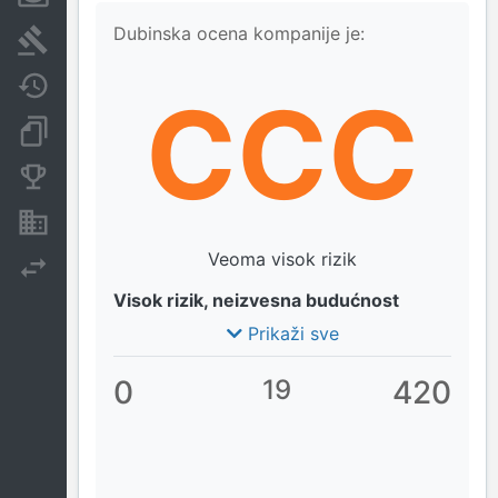
Dubinska ocena kompanije je:
Sudski sporovi
Javne nabavke
CCC
Dokumenti i objave
Konkurentske kompanije
Nekretnine i imovina
Veoma visok rizik
Izvoz
Visok rizik, neizvesna budućnost
Prikaži sve
0
19
420