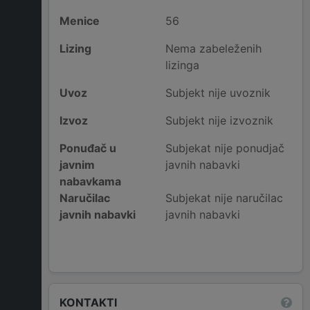
Menice
56
Lizing
Nema zabeleženih
lizinga
Uvoz
Subjekt nije uvoznik
Izvoz
Subjekt nije izvoznik
Ponuđač u
Subjekat nije ponudjač
javnim
javnih nabavki
nabavkama
Naručilac
Subjekat nije naručilac
javnih nabavki
javnih nabavki
KONTAKTI