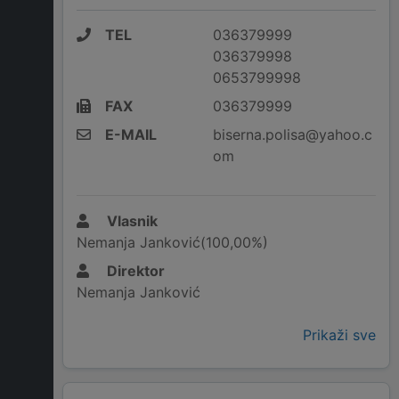
TEL
036379999
036379998
0653799998
FAX
036379999
E-MAIL
biserna.polisa@yahoo.c
om
Vlasnik
Nemanja Janković(100,00%)
Direktor
Nemanja Janković
Prikaži sve