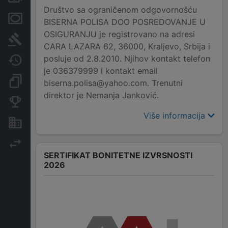
Društvo sa ograničenom odgovornošću
Menice i zaloge
BISERNA POLISA DOO POSREDOVANJE U
OSIGURANJU je registrovano na adresi
Sudski sporovi
CARA LAZARA 62, 36000, Kraljevo, Srbija i
posluje od 2.8.2010. Njihov kontakt telefon
Javne nabavke
je 036379999 i kontakt email
Dokumenti i objave
biserna.polisa@yahoo.com. Trenutni
direktor je Nemanja Janković.
Konkurentske kompanije
Više informacija
Nekretnine i imovina
Izvoz
SERTIFIKAT BONITETNE IZVRSNOSTI
2026