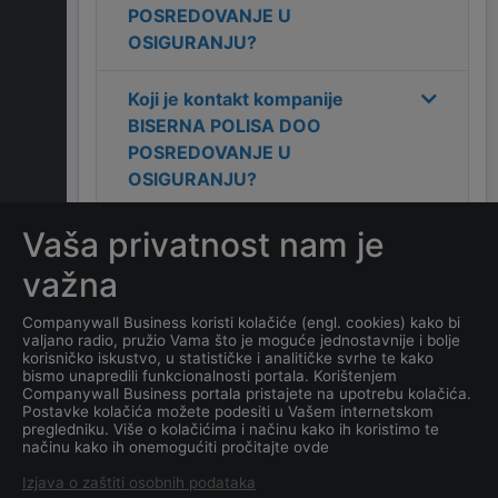
POSREDOVANJE U
OSIGURANJU
?
Koji je kontakt kompanije
BISERNA POLISA DOO
POSREDOVANJE U
OSIGURANJU
?
Vaša privatnost nam je
Koliko ima zaposlenih
kompanija
BISERNA POLISA
važna
DOO POSREDOVANJE U
OSIGURANJU
?
Companywall Business koristi kolačiće (engl. cookies) kako bi
valjano radio, pružio Vama što je moguće jednostavnije i bolje
korisničko iskustvo, u statističke i analitičke svrhe te kako
Koji je datum osnivanja
bismo unapredili funkcionalnosti portala. Korištenjem
Companywall Business portala pristajete na upotrebu kolačića.
kompanije
BISERNA POLISA
Postavke kolačića možete podesiti u Vašem internetskom
DOO POSREDOVANJE U
pregledniku. Više o kolačićima i načinu kako ih koristimo te
načinu kako ih onemogućiti pročitajte ovde
OSIGURANJU
?
Izjava o zaštiti osobnih podataka