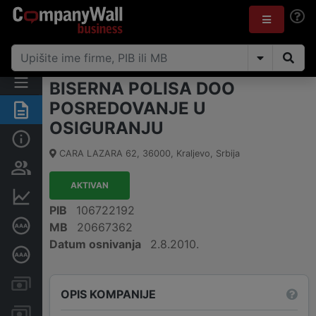
BISERNA POLISA DOO
POSREDOVANJE U
Rezime
OSIGURANJU
Osnovni podaci
CARA LAZARA 62
,
36000
,
Kraljevo
,
Srbija
Vlasnička struktura
AKTIVAN
Finansijski podaci
PIB
106722192
Sertifikat bonitetne izvrsnosti
MB
20667362
Datum osnivanja
2.8.2010.
Dubinska bonitetna ocena
Kreditni limit kompanije
OPIS KOMPANIJE
Računi i blokade