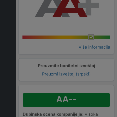
Više informacija
Preuzmite bonitetni izveštaj
Preuzmi izveštaj (srpski)
AA--
Dubinska ocena kompanije je:
Visoka