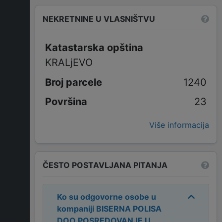
NEKRETNINE U VLASNIŠTVU
Katastarska opština
KRALjEVO
1240
23
Više informacija
ČESTO POSTAVLJANA PITANJA
Ko su odgovorne osobe u
kompaniji
BISERNA POLISA
DOO POSREDOVANJE U