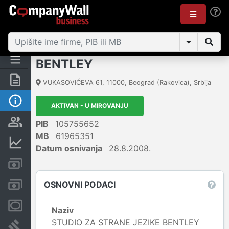
BENTLEY
Rezime
VUKASOVIĆEVA 61
,
11000
,
Beograd (Rakovica)
,
Srbija
Osnovni podaci
AKTIVAN - U MIROVANJU
Vlasnička struktura
PIB
105755652
MB
61965351
Finansijski podaci
Datum osnivanja
28.8.2008.
Kreditni limit kompanije
OSNOVNI PODACI
Računi i blokade
Menice i zaloge
Naziv
STUDIO ZA STRANE JEZIKE BENTLEY
Sudski sporovi