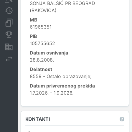
SONJA BALŠIĆ PR BEOGRAD
(RAKOVICA)
Javne nabavke
MB
Dokumenti i objave
61965351
Konkurentske kompanije
PIB
105755652
Nekretnine i imovina
Datum osnivanja
Izvoz
28.8.2008.
Delatnost
8559 - Ostalo obrazovanje;
Datum privremenog prekida
1.7.2026. - 1.9.2026.
Leaflet
|
© OpenStreetMap contributors
KONTAKTI