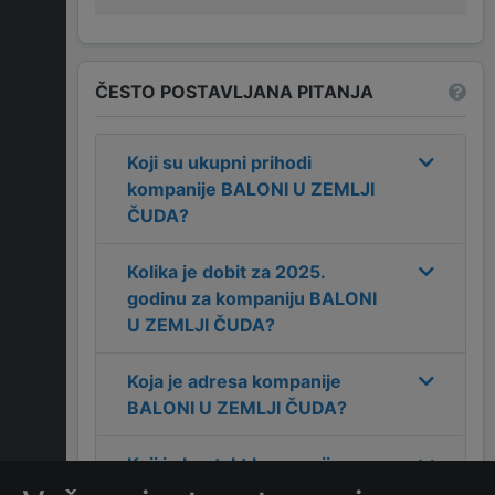
ČESTO POSTAVLJANA PITANJA
Koji su ukupni prihodi
kompanije
BALONI U ZEMLJI
ČUDA
?
Kolika je dobit za
2025
.
godinu za kompaniju
BALONI
U ZEMLJI ČUDA
?
Koja je adresa kompanije
BALONI U ZEMLJI ČUDA
?
Koji je kontakt kompanije
BALONI U ZEMLJI ČUDA
?