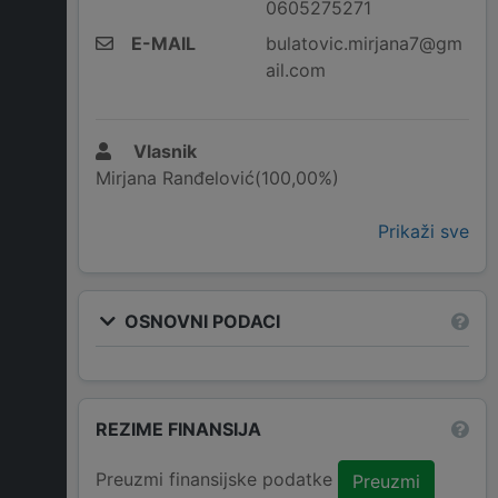
0605275271
E-MAIL
bulatovic.mirjana7@gm
ail.com
Vlasnik
Mirjana Ranđelović(100,00%)
Prikaži sve
OSNOVNI PODACI
REZIME FINANSIJA
Preuzmi finansijske podatke
Preuzmi