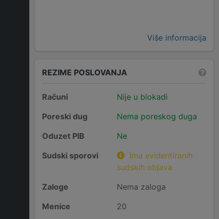
Više informacija
REZIME POSLOVANJA
Računi
Nije u blokadi
Poreski dug
Nema poreskog duga
Oduzet PIB
Ne
Sudski sporovi
Ima evidentiranih
sudskih objava
Zaloge
Nema zaloga
Menice
20