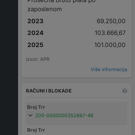
Prosečna bruto plata po
zaposlenom
69.250,00
103.666,67
101.000,00
izvor: APR
Više informacija
RAČUNI I BLOKADE
Broj Trr
205-0000000352867-48
Broj Trr