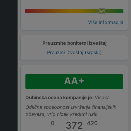
Više informacija
Preuzmite bonitetni izveštaj
Preuzmi izveštaj (srpski)
AA+
Dubinska ocena kompanije je:
Visoka
Odlična sposobnost izvršenja finansijskih
obaveza, vrlo nizak kreditni rizik
0
372
420