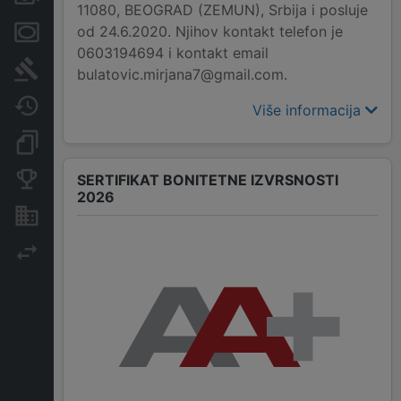
11080, BEOGRAD (ZEMUN), Srbija i posluje
od 24.6.2020. Njihov kontakt telefon je
Menice i zaloge
0603194694 i kontakt email
Sudski sporovi
bulatovic.mirjana7@gmail.com.
Javne nabavke
Više informacija
Dokumenti i objave
Konkurentske kompanije
SERTIFIKAT BONITETNE IZVRSNOSTI
2026
Nekretnine i imovina
Izvoz