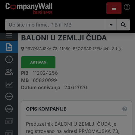
BALONI U ZEMLJI ČUDA
Rezime
PRVOMAJSKA 73
,
11080
,
BEOGRAD (ZEMUN)
,
Srbija
Osnovni podaci
AKTIVAN
Vlasnička struktura
PIB
112024256
MB
65820099
Finansijski podaci
Datum osnivanja
24.6.2020.
Sertifikat bonitetne izvrsnosti
OPIS KOMPANIJE
Dubinska bonitetna ocena
Kreditni limit kompanije
Preduzetnik BALONI U ZEMLJI ČUDA je
registrovano na adresi PRVOMAJSKA 73,
Računi i blokade