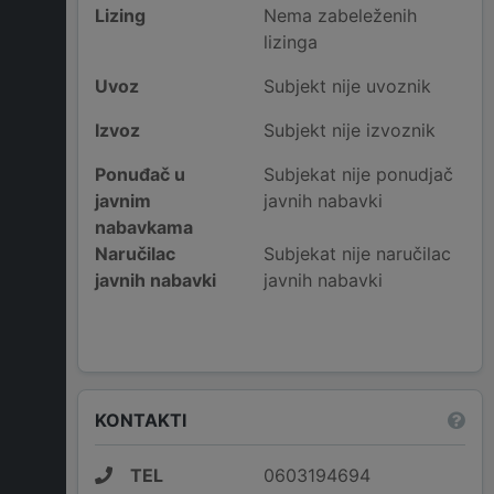
Lizing
Nema zabeleženih
lizinga
Uvoz
Subjekt nije uvoznik
Izvoz
Subjekt nije izvoznik
Ponuđač u
Subjekat nije ponudjač
javnim
javnih nabavki
nabavkama
Naručilac
Subjekat nije naručilac
javnih nabavki
javnih nabavki
KONTAKTI
TEL
0603194694