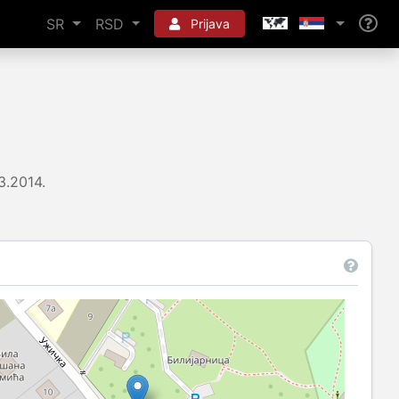
SR
RSD
Prijava
3.2014.