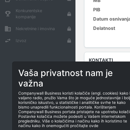
MB
PIB
Konkurentske
kompanije
Datum osnivanj
Delatnost
Nekretnine i imovina
Izvoz
KONTAKTI
Vaša privatnost nam je
TEL
važna
E-MAIL
Companywall Business koristi kolačiće (engl. cookies) kako 
valjano radio, pružio Vama što je moguće jednostavnije i bol
korisničko iskustvo, u statističke i analitičke svrhe te kako
bismo unapredili funkcionalnosti portala. Korištenjem
Companywall Business portala pristajete na upotrebu kolači
Postavke kolačića možete podesiti u Vašem internetskom
pregledniku. Više o kolačićima i načinu kako ih koristimo te
načinu kako ih onemogućiti pročitajte ovde