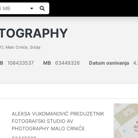
OTOGRAPHY
11
,
Malo Crniće
,
Srbija
IB
108433537
MB
63449326
Datum osnivanja
4.
ALEKSA VUKOMANOVIĆ PREDUZETNIK
FOTOGRAFSKI STUDIO AV
PHOTOGRAPHY MALO CRNIĆE