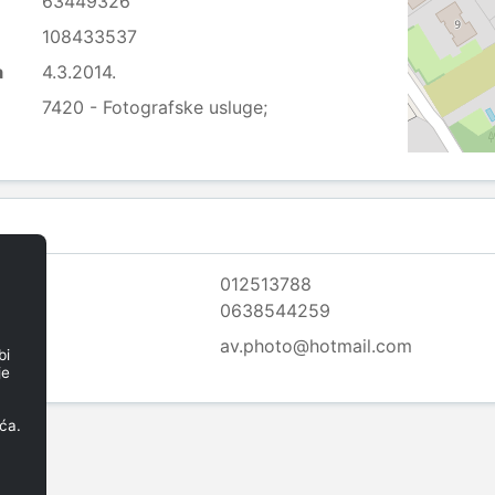
63449326
108433537
a
4.3.2014.
7420 - Fotografske usluge;
012513788
0638544259
av.photo@hotmail.com
bi
je
ća.