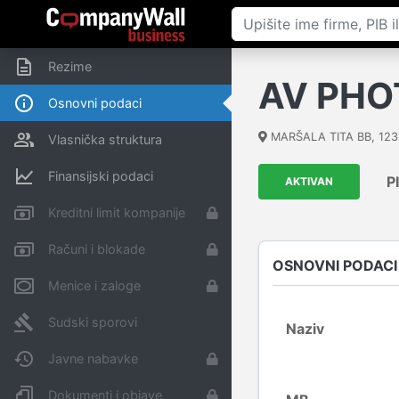
Rezime
AV PH
Osnovni podaci
MARŠALA TITA BB
,
123
Vlasnička struktura
Finansijski podaci
P
AKTIVAN
Kreditni limit kompanije
Računi i blokade
OSNOVNI PODACI
Menice i zaloge
Sudski sporovi
Naziv
Javne nabavke
Dokumenti i objave