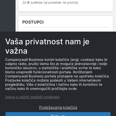
Za
0
suđenja taj podatak ne postoji
POSTUPCI
Vaša privatnost nam je
NEMA SUDSKIH OBJAVA
važna
Companywall Business koristi kolačiće (engl. cookies) kako bi
valjano radio, pružio Vama što je moguće jednostavnije i bolje
ROČIŠTA
korisničko iskustvo, u statističke i analitičke svrhe te kako
bismo unapredili funkcionalnosti portala. Korištenjem
Companywall Business portala pristajete na upotrebu kolačića.
Postavke kolačića možete podesiti u Vašem internetskom
pregledniku. Više o kolačićima i načinu kako ih koristimo te
NEMA SUDSKIH OBJAVA
načinu kako ih onemogućiti pročitajte ovde
Izjava o zaštiti osobnih podataka
Podešavanja kolačića
CompanyWall Business © 2026
|
Kontakt
|
Uslovi