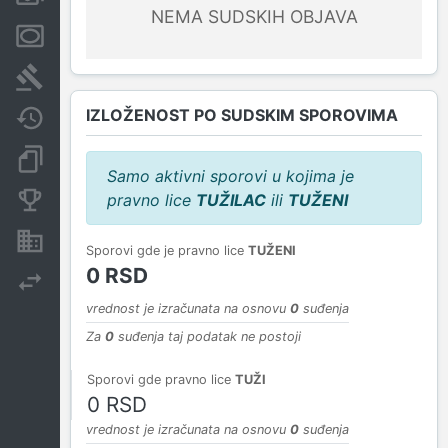
NEMA SUDSKIH OBJAVA
Menice i zaloge
Sudski sporovi
IZLOŽENOST PO SUDSKIM SPOROVIMA
Javne nabavke
Dokumenti i objave
Samo aktivni sporovi u kojima je
pravno lice
TUŽILAC
ili
TUŽENI
Konkurentske kompanije
Nekretnine i imovina
Sporovi gde je pravno lice
TUŽENI
0 RSD
Izvoz
vrednost je izračunata na osnovu
0
suđenja
Za
0
suđenja taj podatak ne postoji
Sporovi gde pravno lice
TUŽI
0 RSD
vrednost je izračunata na osnovu
0
suđenja