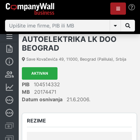
AUTOELEKTRIKA LK DOO
BEOGRAD
Rezime
Save Kovačevića 49
,
11000
,
Beograd (Palilula)
,
Srbija
Osnovni podaci
AKTIVAN
Vlasnička struktura
PIB
104514332
Finansijski podaci
MB
20174471
Datum osnivanja
21.6.2006.
Sertifikat bonitetne izvrsnosti
Dubinska bonitetna ocena
REZIME
Kreditni limit kompanije
Računi i blokade