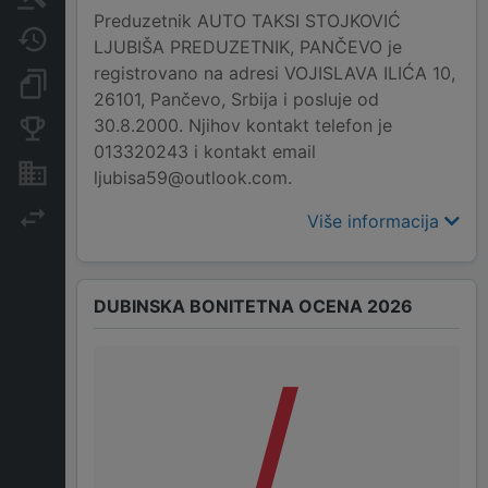
Preduzetnik AUTO TAKSI STOJKOVIĆ
Javne nabavke
LJUBIŠA PREDUZETNIK, PANČEVO je
registrovano na adresi VOJISLAVA ILIĆA 10,
Dokumenti i objave
26101, Pančevo, Srbija i posluje od
30.8.2000. Njihov kontakt telefon je
Konkurentske kompanije
013320243 i kontakt email
Nekretnine i imovina
ljubisa59@outlook.com.
Izvoz
Više informacija
DUBINSKA BONITETNA OCENA 2026
/