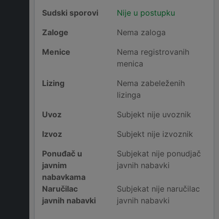
Sudski sporovi
Nije u postupku
Zaloge
Nema zaloga
Menice
Nema registrovanih
menica
Lizing
Nema zabeleženih
lizinga
Uvoz
Subjekt nije uvoznik
Izvoz
Subjekt nije izvoznik
Ponuđač u
Subjekat nije ponudjač
javnim
javnih nabavki
nabavkama
Naručilac
Subjekat nije naručilac
javnih nabavki
javnih nabavki