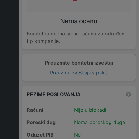
Nema ocenu
Bonitetna ocena se ne računa za određeni
tip kompanije.
Preuzmite bonitetni izveštaj
Preuzmi izveštaj (srpski)
REZIME POSLOVANJA
Računi
Nije u blokadi
Poreski dug
Nema poreskog duga
Oduzet PIB
Ne