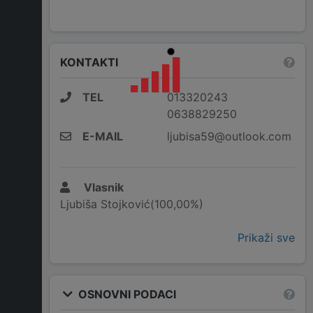
KONTAKTI
TEL
013320243
0638829250
E-MAIL
ljubisa59@outlook.com
Vlasnik
Ljubiša Stojković(100,00%)
Prikaži sve
OSNOVNI PODACI