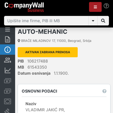
AUTO-MEHANIC
Rezime
BRAĆE MILADINOV 17
,
11000
,
Beograd
,
Srbija
Osnovni podaci
AKTIVAN ZABRANA PRENOSA
Vlasnička struktura
PIB
106217488
MB
61543350
Finansijski podaci
Datum osnivanja
1.1.1900.
Kreditni limit kompanije
OSNOVNI PODACI
Računi i blokade
Menice i zaloge
Naziv
VLADIMIR JAKIĆ PR,
Sudski sporovi