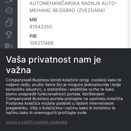
AUTOMEHANIČARSKA RADNJA AUTO-
MEHANIC BEOGRAD (ZVEZDARA)
Javne nabavke
MB
Dokumenti i objave
61543350
Konkurentske kompanije
PIB
106217488
Nekretnine i imovina
Datum osnivanja
Vaša privatnost nam je
Izvoz
1.1.1900.
važna
Delatnost
4520 - Održavanje i popravka motornih
Companywall Business koristi kolačiće (engl. cookies) kako bi
vozila;
valjano radio, pružio Vama što je moguće jednostavnije i bolje
Leaflet
|
© OpenStreetMap contributors
korisničko iskustvo, u statističke i analitičke svrhe te kako
bismo unapredili funkcionalnosti portala. Korištenjem
Companywall Business portala pristajete na upotrebu kolačića.
Postavke kolačića možete podesiti u Vašem internetskom
pregledniku. Više o kolačićima i načinu kako ih koristimo te
KONTAKTI
načinu kako ih onemogućiti pročitajte ovde
Izjava o zaštiti osobnih podataka