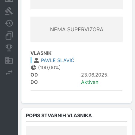
Sudski sporovi
Javne nabavke
NEMA SUPERVIZORA
Dokumenti i objave
Konkurentske kompanije
VLASNIK
PAVLE SLAVIĆ
Nekretnine i imovina
(100,00%)
Izvoz
OD
23.06.2025.
DO
Aktivan
POPIS STVARNIH VLASNIKA