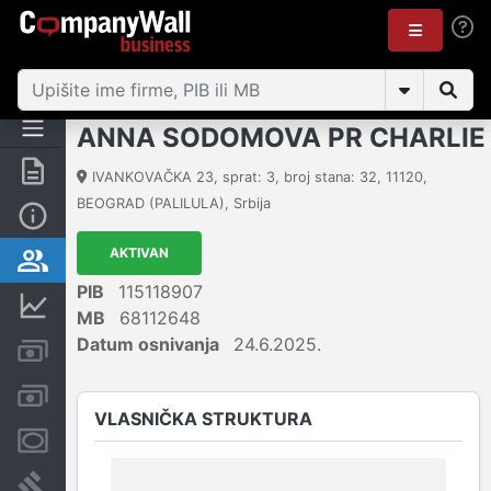
ANNA SODOMOVA PR CHARLIE
Rezime
IVANKOVAČKA 23, sprat: 3, broj stana: 32
,
11120
,
BEOGRAD (PALILULA)
,
Srbija
Osnovni podaci
AKTIVAN
Vlasnička struktura
PIB
115118907
Finansijski podaci
MB
68112648
Datum osnivanja
24.6.2025.
Kreditni limit kompanije
Računi i blokade
VLASNIČKA STRUKTURA
Menice i zaloge
Sudski sporovi