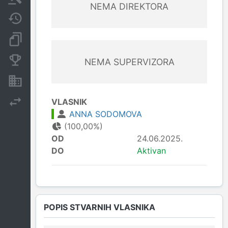
NEMA DIREKTORA
Javne nabavke
Dokumenti i objave
Konkurentske kompanije
NEMA SUPERVIZORA
Nekretnine i imovina
VLASNIK
Izvoz
ANNA SODOMOVA
(100,00%)
OD
24.06.2025.
DO
Aktivan
POPIS STVARNIH VLASNIKA