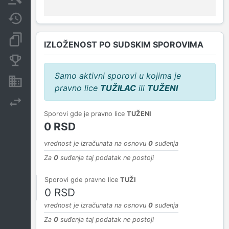
Javne nabavke
Dokumenti i objave
IZLOŽENOST PO SUDSKIM SPOROVIMA
Konkurentske kompanije
Samo aktivni sporovi u kojima je
Nekretnine i imovina
pravno lice
TUŽILAC
ili
TUŽENI
Izvoz
Sporovi gde je pravno lice
TUŽENI
0 RSD
vrednost je izračunata na osnovu
0
suđenja
Za
0
suđenja taj podatak ne postoji
Sporovi gde pravno lice
TUŽI
0 RSD
vrednost je izračunata na osnovu
0
suđenja
Za
0
suđenja taj podatak ne postoji