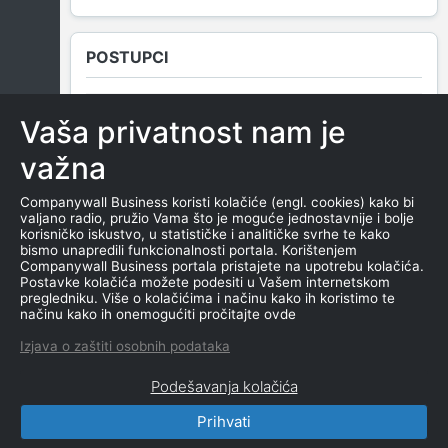
POSTUPCI
Vaša privatnost nam je
NEMA SUDSKIH OBJAVA
važna
Companywall Business koristi kolačiće (engl. cookies) kako bi
valjano radio, pružio Vama što je moguće jednostavnije i bolje
ROČIŠTA
korisničko iskustvo, u statističke i analitičke svrhe te kako
bismo unapredili funkcionalnosti portala. Korištenjem
Companywall Business portala pristajete na upotrebu kolačića.
Postavke kolačića možete podesiti u Vašem internetskom
pregledniku. Više o kolačićima i načinu kako ih koristimo te
NEMA SUDSKIH OBJAVA
načinu kako ih onemogućiti pročitajte ovde
Izjava o zaštiti osobnih podataka
Podešavanja kolačića
Prihvati
CompanyWall Business © 2026
|
Kontakt
|
Uslovi
korišćenja
|
Izjava o privatnosti