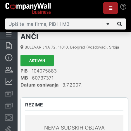
ANČI
Rezime
BULEVAR JNA 72
,
11010
,
Beograd (Voždovac)
,
Srbija
Osnovni podaci
AKTIVAN
Vlasnička struktura
PIB
104075883
MB
60737371
Finansijski podaci
Datum osnivanja
3.7.2007.
Kreditni limit kompanije
REZIME
Računi i blokade
Menice i zaloge
NEMA SUDSKIH OBJAVA
Sudski sporovi