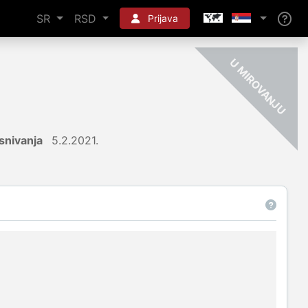
SR
RSD
Prijava
-
U
snivanja
5.2.2021.