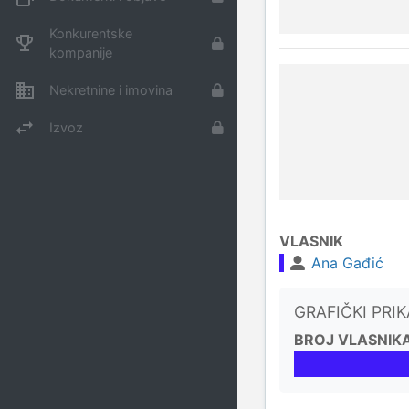
Konkurentske
kompanije
Nekretnine i imovina
Izvoz
VLASNIK
Ana Gađić
GRAFIČKI PRI
BROJ VLASNIK