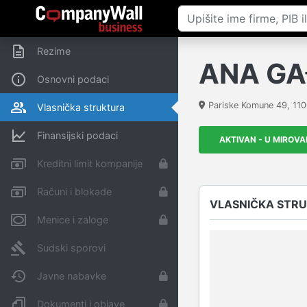
Rezime
ANA GA
Osnovni podaci
Pariske Komune 49
,
11
Vlasnička struktura
Finansijski podaci
AKTIVAN - U MIROV
Kreditni limit kompanije
Računi i blokade
VLASNIČKA STR
Menice i zaloge
Sudski sporovi
Javne nabavke
Dokumenti i objave