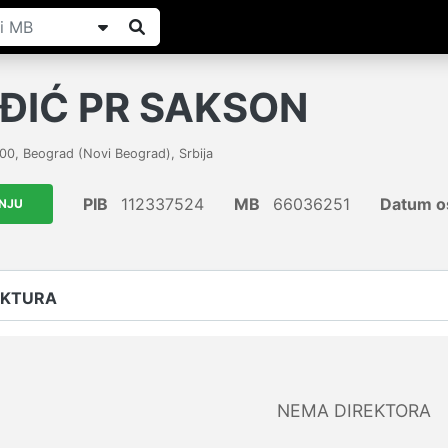
ĐIĆ PR SAKSON
000
,
Beograd (Novi Beograd)
,
Srbija
PIB
112337524
MB
66036251
Datum o
ANJU
UKTURA
NEMA DIREKTORA