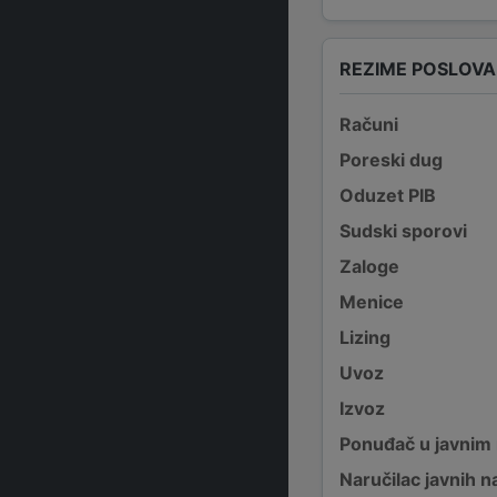
REZIME POSLOV
Računi
Poreski dug
Oduzet PIB
Sudski sporovi
Zaloge
Menice
Lizing
Uvoz
Izvoz
Ponuđač u javnim
Naručilac javnih n