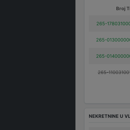
Broj T
265-17803100
265-01300000
265-01400000
265-11003100
NEKRETNINE U V