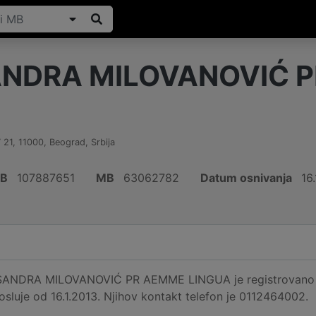
NDRA MILOVANOVIĆ 
 21
,
11000
,
Beograd
,
Srbija
IB
107887651
MB
63062782
Datum osnivanja
16.
SANDRA MILOVANOVIĆ PR AEMME LINGUA je registrovano n
posluje od 16.1.2013. Njihov kontakt telefon je 0112464002.