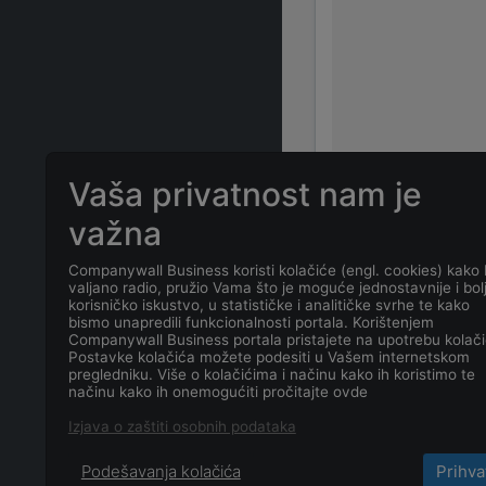
Vaša privatnost nam je
važna
ČESTO POSTAVLJ
Companywall Business koristi kolačiće (engl. cookies) kako 
valjano radio, pružio Vama što je moguće jednostavnije i bol
Koja je adres
korisničko iskustvo, u statističke i analitičke svrhe te kako
bismo unapredili funkcionalnosti portala. Korištenjem
Companywall Business portala pristajete na upotrebu kolači
Koji je kontak
Postavke kolačića možete podesiti u Vašem internetskom
pregledniku. Više o kolačićima i načinu kako ih koristimo te
načinu kako ih onemogućiti pročitajte ovde
Koji je datum
Izjava o zaštiti osobnih podataka
Podešavanja kolačića
Prihva