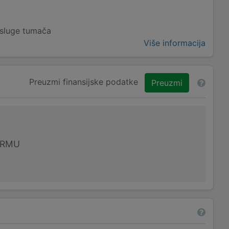
usluge tumača
Više informacija
Preuzmi finansijske podatke
Preuzmi
IRMU