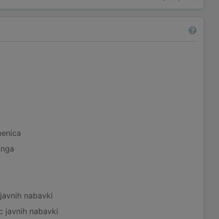
menica
inga
javnih nabavki
c javnih nabavki