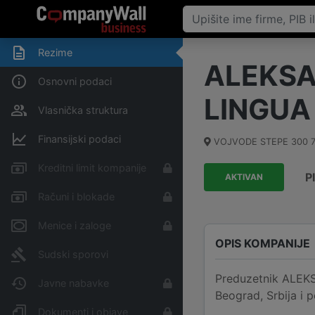
Rezime
ALEKSA
Osnovni podaci
LINGUA
Vlasnička struktura
Finansijski podaci
VOJVODE STEPE 300 7
Kreditni limit kompanije
P
AKTIVAN
Računi i blokade
Menice i zaloge
OPIS KOMPANIJE
Sudski sporovi
Preduzetnik ALEK
Javne nabavke
Beograd, Srbija i 
Dokumenti i objave