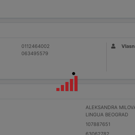
0112464002
Vlasn
063495579
ALEKSANDRA MILOV
LINGUA BEOGRAD
107887651
63062782