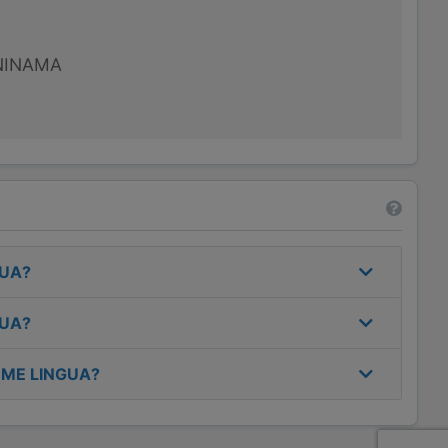
NINAMA
GUA
?
GUA
?
ME LINGUA
?