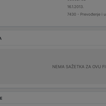
16.1.2013.
7430 - Prevođenje i 
A
NEMA SAŽETKA ZA OVU F
DE