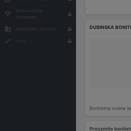
Konkurentske
kompanije
DUBINSKA BONIT
Nekretnine i imovina
Izvoz
Bonitetna ocena se
Preuzmite bonitetn