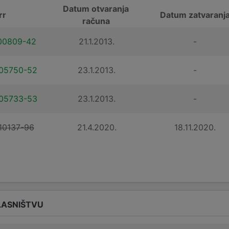
Datum otvaranja
rr
Datum zatvaranj
računa
00809-42
21.1.2013.
-
05750-52
23.1.2013.
-
05733-53
23.1.2013.
-
10137-96
21.4.2020.
18.11.2020.
LASNIŠTVU