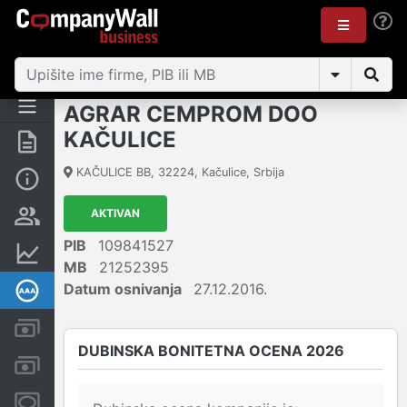
AGRAR CEMPROM DOO
KAČULICE
Rezime
KAČULICE BB
,
32224
,
Kačulice
,
Srbija
Osnovni podaci
AKTIVAN
Vlasnička struktura
PIB
109841527
Finansijski podaci
MB
21252395
Datum osnivanja
27.12.2016.
Dubinska bonitetna ocena
Kreditni limit kompanije
DUBINSKA BONITETNA OCENA 2026
Računi i blokade
Menice i zaloge