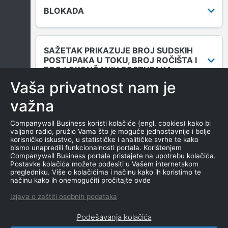
BLOKADA
SAŽETAK PRIKAZUJE BROJ SUDSKIH
POSTUPAKA U TOKU, BROJ ROČIŠTA I
BROJ OKONČANIH POSTUPAKA.
Vaša privatnost nam je
važna
DUGOVANJA
Companywall Business koristi kolačiće (engl. cookies) kako bi
valjano radio, pružio Vama što je moguće jednostavnije i bolje
korisničko iskustvo, u statističke i analitičke svrhe te kako
bismo unapredili funkcionalnosti portala. Korištenjem
MENICE I ZALOGE
Companywall Business portala pristajete na upotrebu kolačića.
Postavke kolačića možete podesiti u Vašem internetskom
pregledniku. Više o kolačićima i načinu kako ih koristimo te
načinu kako ih onemogućiti pročitajte ovde
NEKRETNINE U VLASNIŠTVU
Izjava o zaštiti osobnih podataka
Podešavanja kolačića