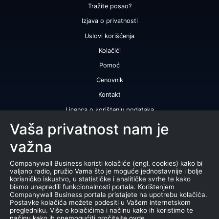
Tražite posao?
Izjava o privatnosti
Uslovi korišćenja
Kolačići
Pomoć
Cenovnik
Kontakt
Licenca o korištenju podataka
Naše usluge
Vaša privatnost nam je
važna
Bonitetna ocena
Bonitetni izveštaj
Companywall Business koristi kolačiće (engl. cookies) kako bi
valjano radio, pružio Vama što je moguće jednostavnije i bolje
Sertifikat bonitetne izvrsnosti
korisničko iskustvo, u statističke i analitičke svrhe te kako
bismo unapredili funkcionalnosti portala. Korištenjem
Proizvodi
Companywall Business portala pristajete na upotrebu kolačića.
Postavke kolačića možete podesiti u Vašem internetskom
Saradnja sa registrom APR
pregledniku. Više o kolačićima i načinu kako ih koristimo te
načinu kako ih onemogućiti pročitajte ovde