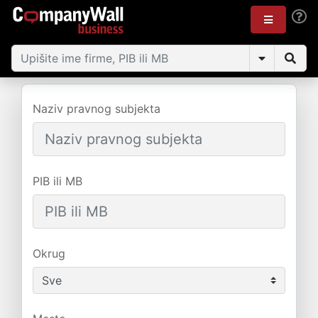
Naziv pravnog subjekta
PIB ili MB
Okrug