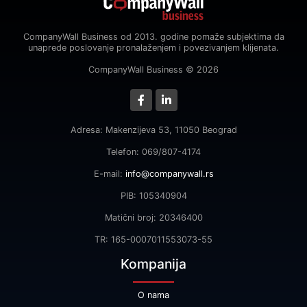
CompanyWall Business od 2013. godine pomaže subjektima da
unaprede poslovanje pronalaženjem i povezivanjem klijenata.
CompanyWall Business © 2026
Adresa: Makenzijeva 53, 11050 Beograd
Telefon: 069/807-4174
E-mail:
info@companywall.rs
PIB: 105340904
Matični broj: 20346400
TR: 165-0007011553073-55
Kompanija
O nama