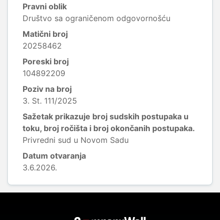
Pravni oblik
Društvo sa ograničenom odgovornošću
Matični broj
20258462
Poreski broj
104892209
Poziv na broj
3. St. 111/2025
Sažetak prikazuje broj sudskih postupaka u
toku, broj ročišta i broj okončanih postupaka.
Privredni sud u Novom Sadu
Datum otvaranja
3.6.2026.