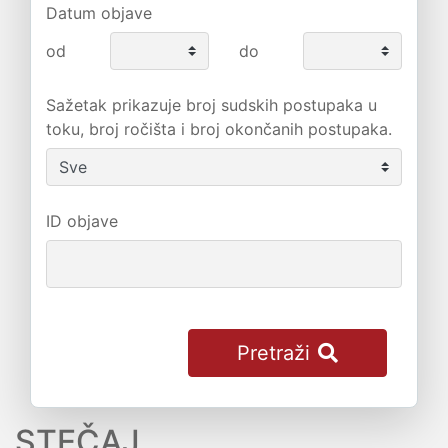
Datum objave
od
do
Sažetak prikazuje broj sudskih postupaka u
toku, broj ročišta i broj okončanih postupaka.
ID objave
Pretraži
STEČAJ