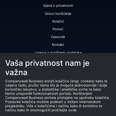
Izjava o privatnosti
Uslovi korišćenja
Kolačići
Pomoć
Cenovnik
Kontakt
Licenca o korištenju podataka
Naše usluge
Vaša privatnost nam je
važna
Bonitetna ocena
Bonitetni izveštaj
Companywall Business koristi kolačiće (engl. cookies) kako bi
valjano radio, pružio Vama što je moguće jednostavnije i bolje
Sertifikat bonitetne izvrsnosti
korisničko iskustvo, u statističke i analitičke svrhe te kako
bismo unapredili funkcionalnosti portala. Korištenjem
Proizvodi
Companywall Business portala pristajete na upotrebu kolačića.
Postavke kolačića možete podesiti u Vašem internetskom
Saradnja sa registrom APR
pregledniku. Više o kolačićima i načinu kako ih koristimo te
načinu kako ih onemogućiti pročitajte ovde
Stečajevi