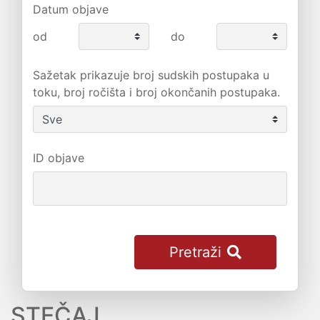
Datum objave
od
do
Sažetak prikazuje broj sudskih postupaka u
toku, broj ročišta i broj okončanih postupaka.
ID objave
Pretraži
STEČAJ