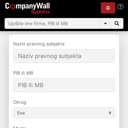
Naziv pravnog subjekta
PIB ili MB
Okrug