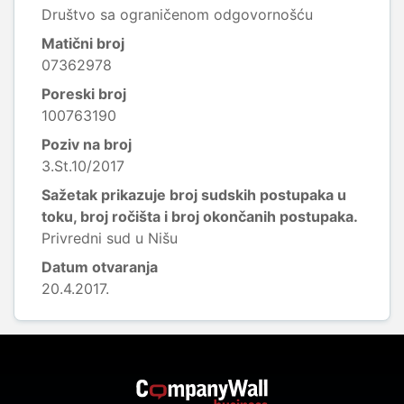
Društvo sa ograničenom odgovornošću
Matični broj
07362978
Poreski broj
100763190
Poziv na broj
3.St.10/2017
Sažetak prikazuje broj sudskih postupaka u
toku, broj ročišta i broj okončanih postupaka.
Privredni sud u Nišu
Datum otvaranja
20.4.2017.