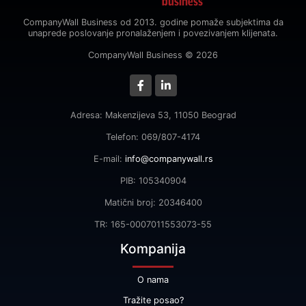
CompanyWall Business od 2013. godine pomaže subjektima da
unaprede poslovanje pronalaženjem i povezivanjem klijenata.
CompanyWall Business © 2026
Adresa: Makenzijeva 53, 11050 Beograd
Telefon: 069/807-4174
E-mail:
info@companywall.rs
PIB: 105340904
Matični broj: 20346400
TR: 165-0007011553073-55
Kompanija
O nama
Tražite posao?